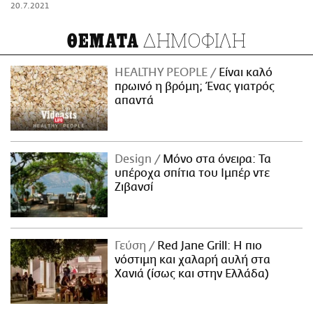
20.7.2021
ΔΗΜΟΦΙΛΗ
ΘΕΜΑΤΑ
HEALTHY PEOPLE
Είναι καλό
πρωινό η βρόμη; Ένας γιατρός
απαντά
Design
Μόνο στα όνειρα: Τα
υπέροχα σπίτια του Ιμπέρ ντε
Ζιβανσί
Γεύση
Red Jane Grill: Η πιο
νόστιμη και χαλαρή αυλή στα
Χανιά (ίσως και στην Ελλάδα)