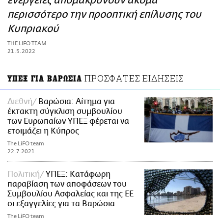
ενέργειες απομακρύνουν ακόμα
ΑΜΠΑ
περισσότερο την προοπτική επίλυσης του
PRINT
Κυπριακού
THE LIFO TEAM
21.5.2022
ΠΡΟΣΦΑΤΕΣ ΕΙΔΗΣΕΙΣ
ΥΠΕΞ ΓΙΑ ΒΑΡΩΣΙΑ
Διεθνή
Βαρώσια: Αίτημα για
έκτακτη σύγκλιση συμβουλίου
των Ευρωπαίων ΥΠΕΞ φέρεται να
ετοιμάζει η Κύπρος
The LiFO team
22.7.2021
Πολιτική
ΥΠΕΞ: Κατάφωρη
παραβίαση των αποφάσεων του
Συμβουλίου Ασφαλείας και της ΕΕ
οι εξαγγελίες για τα Βαρώσια
The LiFO team