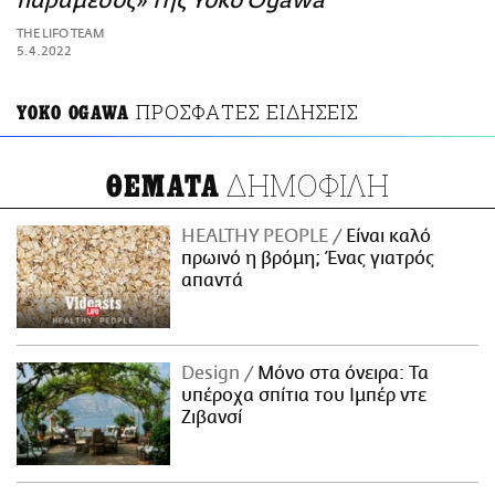
παράμεσος» της Yoko Ogawa
ΑΜΠΑ
THE LIFO TEAM
PRINT
5.4.2022
ΠΡΟΣΦΑΤΕΣ ΕΙΔΗΣΕΙΣ
YOKO OGAWA
ΔΗΜΟΦΙΛΗ
ΘΕΜΑΤΑ
HEALTHY PEOPLE
Είναι καλό
πρωινό η βρόμη; Ένας γιατρός
απαντά
Design
Μόνο στα όνειρα: Τα
υπέροχα σπίτια του Ιμπέρ ντε
Ζιβανσί