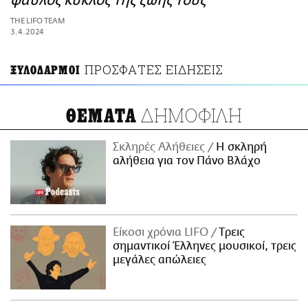
φαύλος κύκλος της ζωής τους
ΑΜΠΑ
THE LIFO TEAM
PRINT
3.4.2024
ΠΡΟΣΦΑΤΕΣ ΕΙΔΗΣΕΙΣ
ΞΥΛΟΔΑΡΜΟΙ
ΔΗΜΟΦΙΛΗ
ΘΕΜΑΤΑ
Σκληρές Αλήθειες
H σκληρή
αλήθεια για τον Πάνο Βλάχο
Είκοσι χρόνια LIFO
Tρεις
σημαντικοί Έλληνες μουσικοί, τρεις
μεγάλες απώλειες