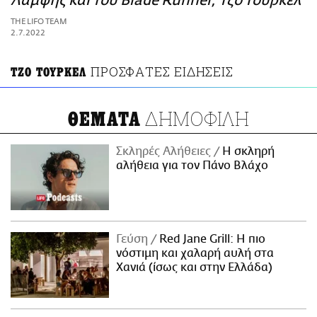
Λάμψης και του Blade Runner, Τζο Τούρκελ
ΑΜΠΑ
THE LIFO TEAM
PRINT
2.7.2022
ΠΡΟΣΦΑΤΕΣ ΕΙΔΗΣΕΙΣ
ΤΖΟ ΤΟΥΡΚΕΛ
ΔΗΜΟΦΙΛΗ
ΘΕΜΑΤΑ
Σκληρές Αλήθειες
H σκληρή
αλήθεια για τον Πάνο Βλάχο
Γεύση
Red Jane Grill: Η πιο
νόστιμη και χαλαρή αυλή στα
Χανιά (ίσως και στην Ελλάδα)