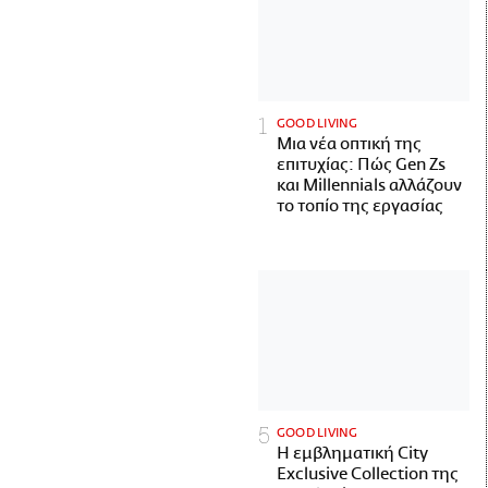
GOOD LIVING
Μια νέα οπτική της
επιτυχίας: Πώς Gen Zs
και Millennials αλλάζουν
το τοπίο της εργασίας
GOOD LIVING
Η εμβληματική City
Exclusive Collection της