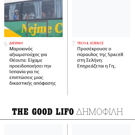
ΔΙΕΘΝΗ
ΤECH & SCIENCE
Μαροκινός
Προσέκρουσε ο
αξιωματούχος για
πύραυλος της SpaceX
Θέουτα: Είχαμε
στη Σελήνη:
προειδοποιήσει την
Επηρεάζεται η Γη;
Ισπανία για τις
επιπτώσεις μιας
δικαστικής απόφασης
ΔΗΜΟΦΙΛΗ
THE GOOD LIFO