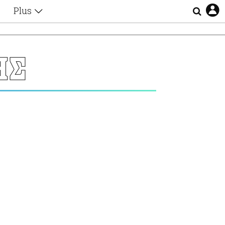
Plus
Θέματα
Συνεντεύξεις
Videos
ΗΣ
τα
Αφιερώματα
Ζώδια
Εξομολογήσεις
Blogs
η
Οι Αθηναίοι
Απώλειες
Lgbtqi+
Επιλογές