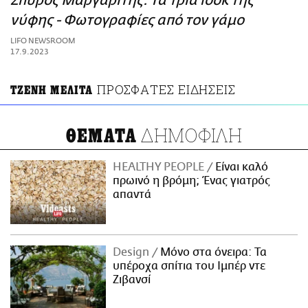
Σπύρος Μαργαρίτης: Τα τρία look της
ΑΜΠΑ
νύφης - Φωτογραφίες από τον γάμο
PRINT
LIFO NEWSROOM
17.9.2023
ΠΡΟΣΦΑΤΕΣ ΕΙΔΗΣΕΙΣ
ΤΖΕΝΗ ΜΕΛΙΤΑ
ΔΗΜΟΦΙΛΗ
ΘΕΜΑΤΑ
HEALTHY PEOPLE
Είναι καλό
πρωινό η βρόμη; Ένας γιατρός
απαντά
Design
Μόνο στα όνειρα: Τα
υπέροχα σπίτια του Ιμπέρ ντε
Ζιβανσί