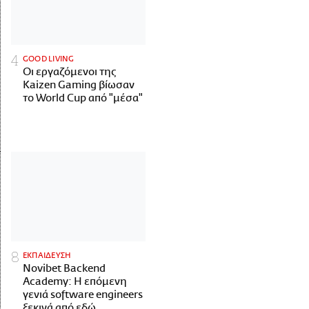
GOOD LIVING
Οι εργαζόμενοι της
Kaizen Gaming βίωσαν
το World Cup από "μέσα"
ΕΚΠΑΙΔΕΥΣΗ
Novibet Backend
Academy: Η επόμενη
γενιά software engineers
ξεκινά από εδώ