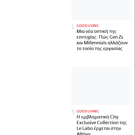
GOOD LIVING
Μια νέα οπτική της
επιτυχίας: Πώς Gen Zs
και Millennials αλλάζουν
το τοπίο της εργασίας
GOOD LIVING
Η εμβληματική City
Exclusive Collection της
Le Labo έρχεται στην
Αθήνα