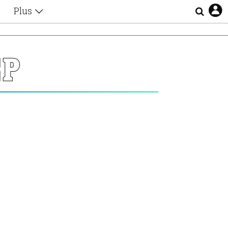
Plus
Θέματα
Συνεντεύξεις
Videos
ΕΡ
τα
Αφιερώματα
Ζώδια
Εξομολογήσεις
Blogs
η
Οι Αθηναίοι
Απώλειες
Lgbtqi+
Επιλογές