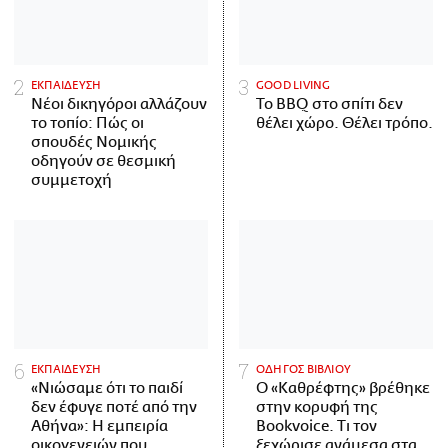
ΕΚΠΑΙΔΕΥΣΗ
GOOD LIVING
Νέοι δικηγόροι αλλάζουν
Το BBQ στο σπίτι δεν
το τοπίο: Πώς οι
θέλει χώρο. Θέλει τρόπο.
σπουδές Νομικής
οδηγούν σε θεσμική
συμμετοχή
ΕΚΠΑΙΔΕΥΣΗ
ΟΔΗΓΟΣ ΒΙΒΛΙΟΥ
«Νιώσαμε ότι το παιδί
Ο «Καθρέφτης» βρέθηκε
δεν έφυγε ποτέ από την
στην κορυφή της
Αθήνα»: Η εμπειρία
Bookvoice. Τι τον
οικογενειών που
ξεχώρισε ανάμεσα στα