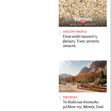
HEALTHY PEOPLE
Είναι καλό πρωινό η
βρόμη; Ένας γιατρός
απαντά
ΡΕΠΟΡΤΑΖ
Το θολό και δύσκολο
μέλλον της Μονής Σινά