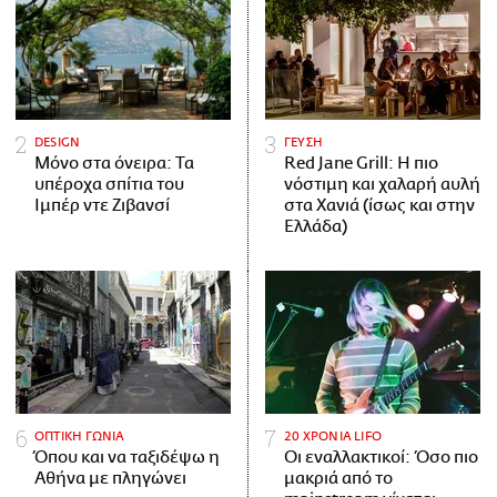
DESIGN
ΓΕΥΣΗ
Μόνο στα όνειρα: Τα
Red Jane Grill: Η πιο
υπέροχα σπίτια του
νόστιμη και χαλαρή αυλή
Ιμπέρ ντε Ζιβανσί
στα Χανιά (ίσως και στην
Ελλάδα)
ΟΠΤΙΚΗ ΓΩΝΙΑ
20 ΧΡΟΝΙΑ LIFO
Όπου και να ταξιδέψω η
Οι εναλλακτικοί: Όσο πιο
Αθήνα με πληγώνει
μακριά από το