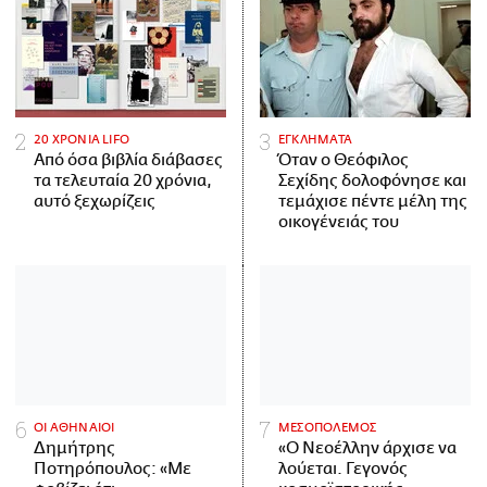
20 ΧΡΟΝΙΑ LIFO
ΕΓΚΛΗΜΑΤΑ
Από όσα βιβλία διάβασες
Όταν ο Θεόφιλος
τα τελευταία 20 χρόνια,
Σεχίδης δολοφόνησε και
αυτό ξεχωρίζεις
τεμάχισε πέντε μέλη της
οικογένειάς του
ΟΙ ΑΘΗΝΑΙΟΙ
ΜΕΣΟΠΟΛΕΜΟΣ
Δημήτρης
«Ο Νεοέλλην άρχισε να
Ποτηρόπουλος: «Με
λούεται. Γεγονός