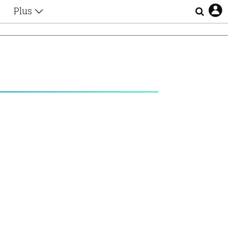
Plus
Θέματα
Συνεντεύξεις
Videos
τα
Αφιερώματα
Ζώδια
Εξομολογήσεις
Blogs
η
Οι Αθηναίοι
Απώλειες
Lgbtqi+
Επιλογές