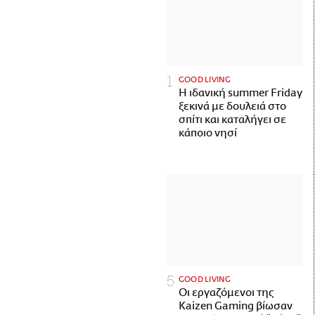
GOOD LIVING
Η ιδανική summer Friday
ξεκινά με δουλειά στο
σπίτι και καταλήγει σε
κάποιο νησί
GOOD LIVING
Οι εργαζόμενοι της
Kaizen Gaming βίωσαν