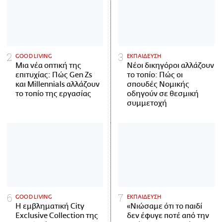
GOOD LIVING
ΕΚΠΑΙΔΕΥΣΗ
Μια νέα οπτική της
Νέοι δικηγόροι αλλάζουν
επιτυχίας: Πώς Gen Zs
το τοπίο: Πώς οι
και Millennials αλλάζουν
σπουδές Νομικής
το τοπίο της εργασίας
οδηγούν σε θεσμική
συμμετοχή
GOOD LIVING
ΕΚΠΑΙΔΕΥΣΗ
Η εμβληματική City
«Νιώσαμε ότι το παιδί
Exclusive Collection της
δεν έφυγε ποτέ από την