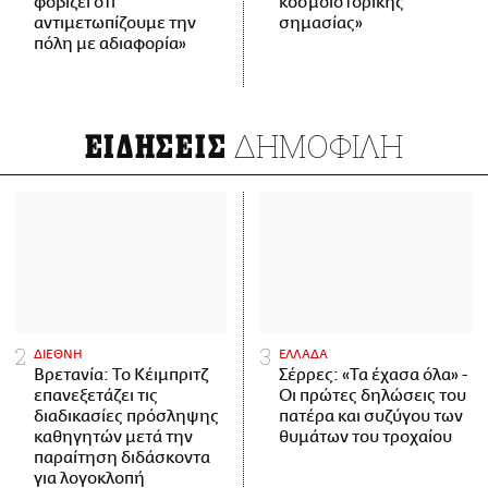
φοβίζει ότι
κοσμοϊστορικής
αντιμετωπίζουμε την
σημασίας»
πόλη με αδιαφορία»
ΔΗΜΟΦΙΛΗ
ΕΙΔΗΣΕΙΣ
ΔΙΕΘΝΗ
ΕΛΛΑΔΑ
Βρετανία: Το Κέιμπριτζ
Σέρρες: «Τα έχασα όλα» -
επανεξετάζει τις
Οι πρώτες δηλώσεις του
διαδικασίες πρόσληψης
πατέρα και συζύγου των
καθηγητών μετά την
θυμάτων του τροχαίου
παραίτηση διδάσκοντα
για λογοκλοπή