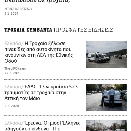
σκοτωθούν σε τροχαία;
ΑΜΠΑ
ΝΤΙΝΑ ΚΑΡΑΤΖΙΟΥ
PRINT
5.1.2024
ΠΡΟΣΦΑΤΕΣ ΕΙΔΗΣΕΙΣ
ΤΡΟΧΑΙΑ ΣΥΜΒΑΝΤΑ
Ελλάδα
Η Τροχαία ξήλωσε
πινακίδες από αυτοκίνητα που
κινούνταν στη ΛΕΑ της Εθνικής
Οδού
The LiFO team
22.6.2021
Ελλάδα
ΕΛΑΣ: 13 νεκροί και 523
τραυματίες σε τροχαία στην
Αττική τον Μάιο
5.6.2020
Ελλάδα
Έρευνα: Οι μισοί Έλληνες
οδηγούν επικίνδυνα - Πιο