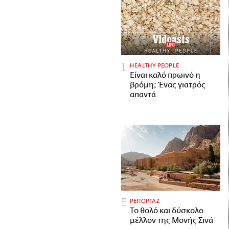
HEALTHY PEOPLE
Είναι καλό πρωινό η
βρόμη; Ένας γιατρός
απαντά
ΡΕΠΟΡΤΑΖ
Το θολό και δύσκολο
μέλλον της Μονής Σινά