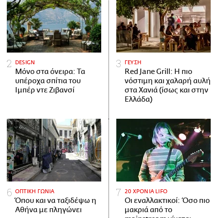
DESIGN
ΓΕΥΣΗ
Μόνο στα όνειρα: Τα
Red Jane Grill: Η πιο
υπέροχα σπίτια του
νόστιμη και χαλαρή αυλή
Ιμπέρ ντε Ζιβανσί
στα Χανιά (ίσως και στην
Ελλάδα)
ΟΠΤΙΚΗ ΓΩΝΙΑ
20 ΧΡΟΝΙΑ LIFO
Όπου και να ταξιδέψω η
Οι εναλλακτικοί: Όσο πιο
Αθήνα με πληγώνει
μακριά από το