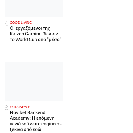
GOOD LIVING
Οι εργαζόμενοι της
Kaizen Gaming βίωσαν
το World Cup από "μέσα"
ΕΚΠΑΙΔΕΥΣΗ
Novibet Backend
Academy: Η επόμενη
γενιά software engineers
ξεκινά από εδώ