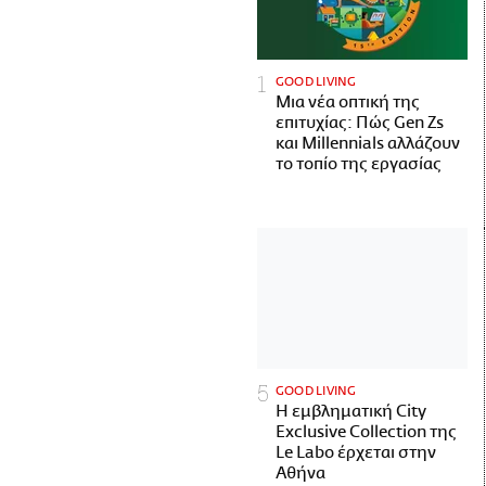
GOOD LIVING
Μια νέα οπτική της
επιτυχίας: Πώς Gen Zs
και Millennials αλλάζουν
το τοπίο της εργασίας
GOOD LIVING
Η εμβληματική City
Exclusive Collection της
Le Labo έρχεται στην
Αθήνα