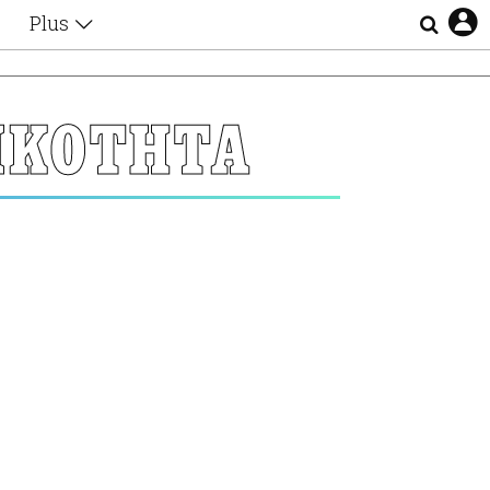
Plus
Θέματα
Συνεντεύξεις
Videos
ΙΚΟΤΗΤΑ
τα
Αφιερώματα
Ζώδια
Εξομολογήσεις
Blogs
η
Οι Αθηναίοι
Απώλειες
Lgbtqi+
Επιλογές