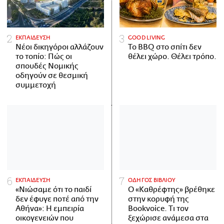
ΕΚΠΑΙΔΕΥΣΗ
GOOD LIVING
Νέοι δικηγόροι αλλάζουν
Το BBQ στο σπίτι δεν
το τοπίο: Πώς οι
θέλει χώρο. Θέλει τρόπο.
σπουδές Νομικής
οδηγούν σε θεσμική
συμμετοχή
ΕΚΠΑΙΔΕΥΣΗ
ΟΔΗΓΟΣ ΒΙΒΛΙΟΥ
«Νιώσαμε ότι το παιδί
Ο «Καθρέφτης» βρέθηκε
δεν έφυγε ποτέ από την
στην κορυφή της
Αθήνα»: Η εμπειρία
Bookvoice. Τι τον
οικογενειών που
ξεχώρισε ανάμεσα στα