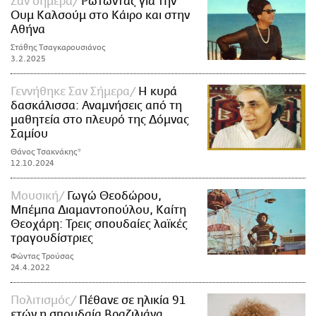
Σαν σήμερα
Ρωτώντας για την
Ουμ Καλσούμ στο Κάιρο και στην
Αθήνα
Στάθης Τσαγκαρουσιάνος
3.2.2025
Γεννήθηκε Σαν Σήμερα
Η κυρά
δασκάλισσα: Αναμνήσεις από τη
μαθητεία στο πλευρό της Δόμνας
Σαμίου
Θάνος Τσακνάκης*
12.10.2024
Μουσική
Γωγώ Θεοδώρου,
Μπέμπα Διαμαντοπούλου, Καίτη
Θεοχάρη: Τρεις σπουδαίες λαϊκές
τραγουδίστριες
Φώντας Τρούσας
24.4.2022
Πολιτισμός
Πέθανε σε ηλικία 91
ετών η σπουδαία Βραζιλιάνα