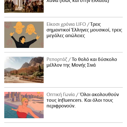
Χανιά (ίσως και στην Ελλάδα)
Είκοσι χρόνια LIFO
Tρεις
σημαντικοί Έλληνες μουσικοί, τρεις
μεγάλες απώλειες
Ρεπορτάζ
Το θολό και δύσκολο
μέλλον της Μονής Σινά
Οπτική Γωνία
Όλοι ακολουθούν
τους influencers. Και όλοι τους
περιφρονούν.