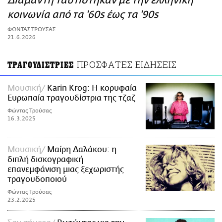
Διαμάντη ταυτίστηκαν με την ελληνική
ΑΜΠΑ
κοινωνία από τα '60s έως τα '90s
PRINT
ΦΩΝΤΑΣ ΤΡΟΥΣΑΣ
21.6.2026
ΠΡΟΣΦΑΤΕΣ ΕΙΔΗΣΕΙΣ
ΤΡΑΓΟΥΔΙΣΤΡΙΕΣ
Μουσική
Karin Krog: Η κορυφαία
Ευρωπαία τραγουδίστρια της τζαζ
Φώντας Τρούσας
16.3.2025
Μουσική
Μαίρη Δαλάκου: η
διπλή δισκογραφική
επανεμφάνιση μιας ξεχωριστής
τραγουδοποιού
Φώντας Τρούσας
23.2.2025