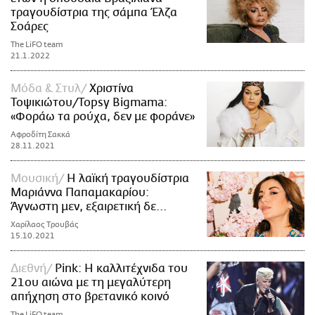
τραγουδίστρια της σάμπα Έλζα
Σοάρες
The LiFO team
21.1.2022
Μόδα & Στυλ
Χριστίνα
Τοψικιώτου/Topsy Bigmama:
«Φοράω τα ρούχα, δεν με φοράνε»
Αφροδίτη Σακκά
28.11.2021
Μουσική
Η λαϊκή τραγουδίστρια
Μαριάννα Παπαμακαρίου:
Άγνωστη μεν, εξαιρετική δε...
Χαρίλαος Τρουβάς
15.10.2021
Διεθνή
Pink: Η καλλιτέχνιδα του
21ου αιώνα με τη μεγαλύτερη
απήχηση στο βρετανικό κοινό
The LiFO team