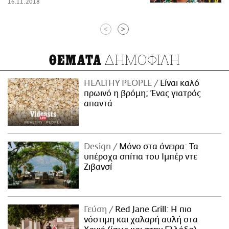
16.11.2018
<
>
ΔΗΜΟΦΙΛΗ
ΘΕΜΑΤΑ
HEALTHY PEOPLE
Είναι καλό
πρωινό η βρόμη; Ένας γιατρός
απαντά
Design
Μόνο στα όνειρα: Τα
υπέροχα σπίτια του Ιμπέρ ντε
Ζιβανσί
Γεύση
Red Jane Grill: Η πιο
νόστιμη και χαλαρή αυλή στα