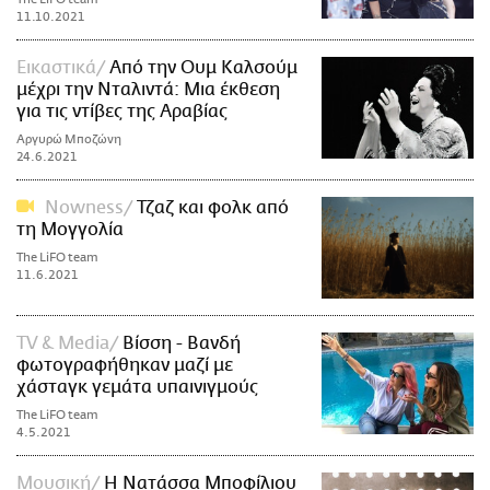
11.10.2021
Εικαστικά
Από την Ουμ Καλσούμ
μέχρι την Νταλιντά: Μια έκθεση
για τις ντίβες της Αραβίας
Αργυρώ Μποζώνη
24.6.2021
Nowness
Τζαζ και φολκ από
τη Μογγολία
The LiFO team
11.6.2021
TV & Media
Βίσση - Βανδή
φωτογραφήθηκαν μαζί με
χάσταγκ γεμάτα υπαινιγμούς
The LiFO team
4.5.2021
Μουσική
Η Νατάσσα Μποφίλιου