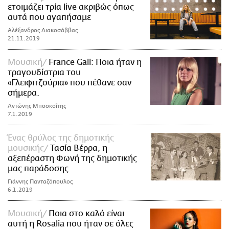
ετοιμάζει τρία live ακριβώς όπως
αυτά που αγαπήσαμε
Αλέξανδρος Διακοσάββας
21.11.2019
Μουσική
France Gall: Ποια ήταν η
τραγουδίστρια του
«Γλειφιτζούρια» που πέθανε σαν
σήμερα.
Αντώνης Μποσκοΐτης
7.1.2019
Ένας θρύλος της δημοτικής
μουσικής
Τασία Βέρρα, η
αξεπέραστη Φωνή της δημοτικής
μας παράδοσης
Γιάννης Πανταζόπουλος
6.1.2019
Μουσική
Ποια στο καλό είναι
αυτή η Rosalia που ήταν σε όλες