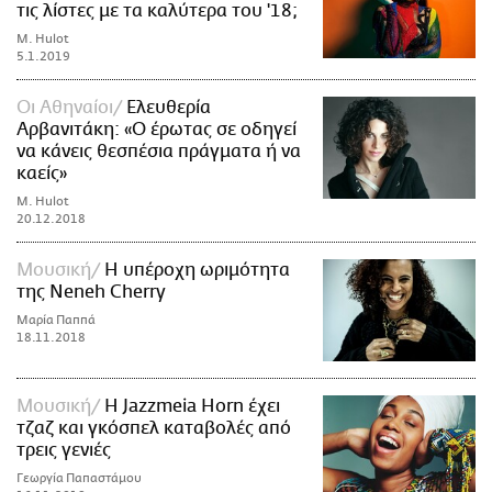
τις λίστες με τα καλύτερα του '18;
M. Hulot
5.1.2019
Οι Αθηναίοι
Ελευθερία
Αρβανιτάκη: «Ο έρωτας σε οδηγεί
να κάνεις θεσπέσια πράγματα ή να
καείς»
M. Hulot
20.12.2018
Μουσική
Η υπέροχη ωριμότητα
της Neneh Cherry
Μαρία Παππά
18.11.2018
Μουσική
Η Jazzmeia Horn έχει
τζαζ και γκόσπελ καταβολές από
τρεις γενιές
Γεωργία Παπαστάμου