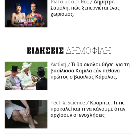
Ρώτα με ό,τι θες
Δημήτρη
Σαμόλη, πώς ξεπερνιέται ένας
χωρισμός;
ΔΗΜΟΦΙΛΗ
ΕΙΔΗΣΕΙΣ
Διεθνή
Τι θα ακολουθήσει για τη
βασίλισσα Καμίλα εάν πεθάνει
πρώτος ο βασιλιάς Κάρολος;
Τech & Science
Κράμπες: Τι τις
προκαλεί και τι να κάνουμε όταν
αρχίσουν οι ενοχλήσεις