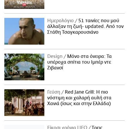
Ημερολόγιο
51 ταινίες που μού
άλλαξαν τη ζωή- updated. Aπό τον
Στάθη Τσαγκαρουσιάνο
Design
Μόνο στα όνειρα: Τα
υπέροχα σπίτια του Ιμπέρ ντε
Ζιβανσί
Γεύση
Red Jane Grill: Η πιο
νόστιμη και χαλαρή αυλή στα
Χανιά (ίσως και στην Ελλάδα)
Είκοσι χρόνια LIFO
Tρεις