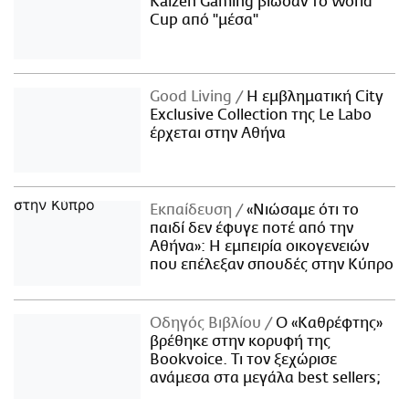
Kaizen Gaming βίωσαν το World
Cup από "μέσα"
Good Living
Η εμβληματική City
Exclusive Collection της Le Labo
έρχεται στην Αθήνα
Εκπαίδευση
«Νιώσαμε ότι το
παιδί δεν έφυγε ποτέ από την
Αθήνα»: Η εμπειρία οικογενειών
που επέλεξαν σπουδές στην Κύπρο
Οδηγός Βιβλίου
Ο «Καθρέφτης»
βρέθηκε στην κορυφή της
Bookvoice. Τι τον ξεχώρισε
ανάμεσα στα μεγάλα best sellers;