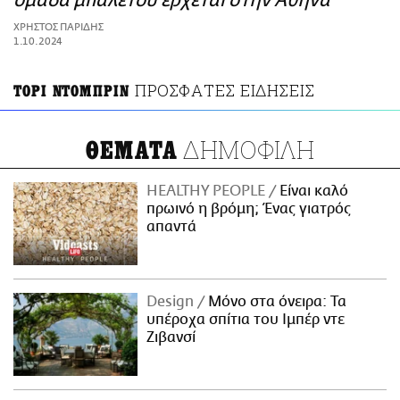
ομάδα μπαλέτου έρχεται στην Αθήνα
ΑΜΠΑ
ΧΡΗΣΤΟΣ ΠΑΡΙΔΗΣ
PRINT
1.10.2024
ΠΡΟΣΦΑΤΕΣ ΕΙΔΗΣΕΙΣ
ΤΟΡΙ ΝΤΟΜΠΡΙΝ
ΔΗΜΟΦΙΛΗ
ΘΕΜΑΤΑ
HEALTHY PEOPLE
Είναι καλό
πρωινό η βρόμη; Ένας γιατρός
απαντά
Design
Μόνο στα όνειρα: Τα
υπέροχα σπίτια του Ιμπέρ ντε
Ζιβανσί