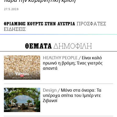
παρά την κυβερνητική κρίση
ΑΜΠΑ
27.5.2019
PRINT
ΠΡΟΣΦΑΤΕΣ
ΘΡΙΑΜΒΟΣ ΚΟΥΡΤΣ ΣΤΗΝ ΑΥΣΤΡΙΑ
ΕΙΔΗΣΕΙΣ
ΔΗΜΟΦΙΛΗ
ΘΕΜΑΤΑ
HEALTHY PEOPLE
Είναι καλό
πρωινό η βρόμη; Ένας γιατρός
απαντά
Design
Μόνο στα όνειρα: Τα
υπέροχα σπίτια του Ιμπέρ ντε
Ζιβανσί