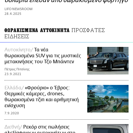
δολάρια έπεσαν από θωρακισμένο φορτηγό
ΑΜΠΑ
LIFO NEWSROOM
PRINT
28.4.2025
ΠΡΟΣΦΑΤΕΣ
ΘΩΡΑΚΙΣΜΕΝΑ ΑΥΤΟΚΙΝΗΤΑ
ΕΙΔΗΣΕΙΣ
Αυτοκίνητο
Τα νέα
θωρακισμένα SUV για τις μυστικές
μετακινήσεις του Τζο Μπάιντεν
Πέτρος Πιτσίνης
23.9.2021
Ελλάδα
«Φρούριο» ο Έβρος:
Θερμικές κάμερες, drones,
θωρακισμένα τζιπ και αριθμητική
ενίσχυση
7.9.2020
Διεθνή
Ρεκόρ στις πωλήσεις