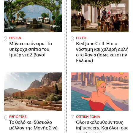
DESIGN
ΓΕΥΣΗ
Μόνο στα όνειρα: Τα
Red Jane Grill: Η πιο
υπέροχα σπίτια του
νόστιμη και χαλαρή αυλή
Ιμπέρ ντε Ζιβανσί
στα Χανιά (ίσως και στην
Ελλάδα)
ΡΕΠΟΡΤΑΖ
ΟΠΤΙΚΗ ΓΩΝΙΑ
Το θολό και δύσκολο
Όλοι ακολουθούν τους
μέλλον της Μονής Σινά
influencers. Και όλοι τους