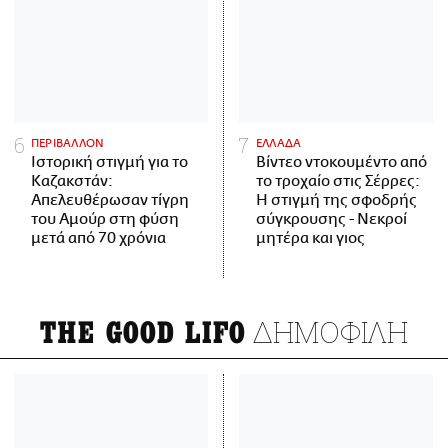
ΠΕΡΙΒΑΛΛΟΝ
ΕΛΛΑΔΑ
Ιστορική στιγμή για το
Βίντεο ντοκουμέντο από
Καζακστάν:
το τροχαίο στις Σέρρες:
Απελευθέρωσαν τίγρη
Η στιγμή της σφοδρής
του Αμούρ στη φύση
σύγκρουσης - Νεκροί
μετά από 70 χρόνια
μητέρα και γιος
ΔΗΜΟΦΙΛΗ
THE GOOD LIFO