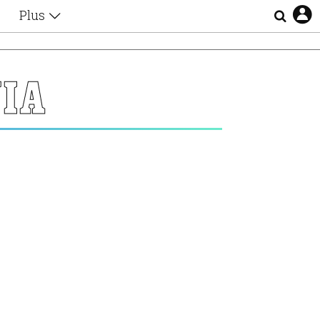
Plus
Θέματα
Συνεντεύξεις
Videos
ΙΑ
τα
Αφιερώματα
Ζώδια
Εξομολογήσεις
Blogs
η
Οι Αθηναίοι
Απώλειες
Lgbtqi+
Επιλογές