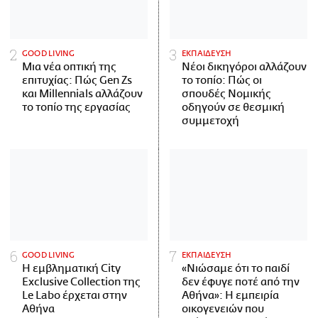
GOOD LIVING
ΕΚΠΑΙΔΕΥΣΗ
Μια νέα οπτική της
Νέοι δικηγόροι αλλάζουν
επιτυχίας: Πώς Gen Zs
το τοπίο: Πώς οι
και Millennials αλλάζουν
σπουδές Νομικής
το τοπίο της εργασίας
οδηγούν σε θεσμική
συμμετοχή
GOOD LIVING
ΕΚΠΑΙΔΕΥΣΗ
Η εμβληματική City
«Νιώσαμε ότι το παιδί
Exclusive Collection της
δεν έφυγε ποτέ από την
Le Labo έρχεται στην
Αθήνα»: Η εμπειρία
Αθήνα
οικογενειών που