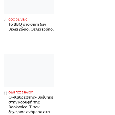
GOOD LIVING
Το BBQ στο σπίτι δεν
θέλει χώρο. Θέλει τρόπο.
ΟΔΗΓΟΣ ΒΙΒΛΙΟΥ
Ο «Καθρέφτης» βρέθηκε
στην κορυφή της
Bookvoice. Τι τον
ξεχώρισε ανάμεσα στα