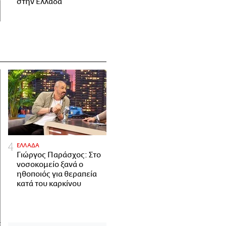
στην Ελλάδα
ΕΛΛΑΔΑ
Γιώργος Παράσχος: Στο
νοσοκομείο ξανά ο
ηθοποιός για θεραπεία
κατά του καρκίνου