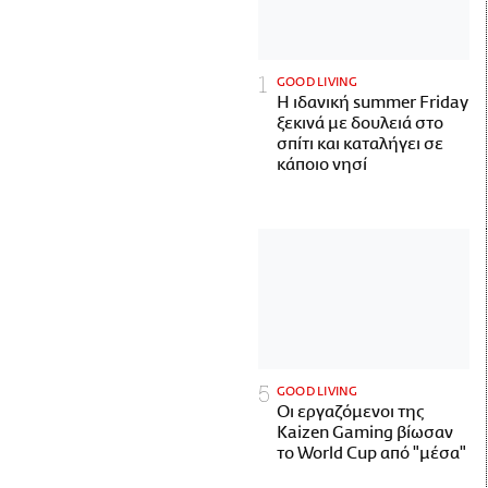
GOOD LIVING
Η ιδανική summer Friday
ξεκινά με δουλειά στο
σπίτι και καταλήγει σε
κάποιο νησί
GOOD LIVING
Οι εργαζόμενοι της
Kaizen Gaming βίωσαν
το World Cup από "μέσα"