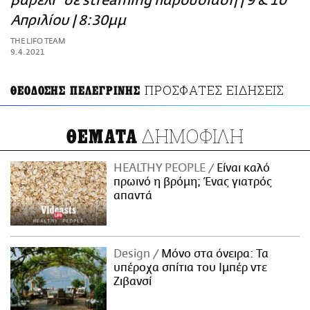
βαρέλι" σε streaming παρουσίαση | 9 & 10
ΑΜΠΑ
Απριλίου | 8:30μμ
PRINT
THE LIFO TEAM
9.4.2021
ΠΡΟΣΦΑΤΕΣ ΕΙΔΗΣΕΙΣ
ΘΕΟΔΟΣΗΣ ΠΕΛΕΓΡΙΝΗΣ
ΔΗΜΟΦΙΛΗ
ΘΕΜΑΤΑ
HEALTHY PEOPLE
Είναι καλό
πρωινό η βρόμη; Ένας γιατρός
απαντά
Design
Μόνο στα όνειρα: Τα
υπέροχα σπίτια του Ιμπέρ ντε
Ζιβανσί