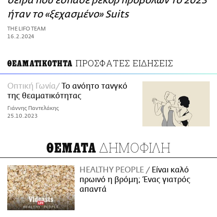
σειρά που έσπασε ρεκόρ προβολών το 2023
ΑΜΠΑ
ήταν το «ξεχασμένο» Suits
PRINT
THE LIFO TEAM
16.2.2024
ΠΡΟΣΦΑΤΕΣ ΕΙΔΗΣΕΙΣ
ΘΕΑΜΑΤΙΚΟΤΗΤΑ
Οπτική Γωνία
Το ανόητο τανγκό
της θεαματικότητας
Γιάννης Παντελάκης
25.10.2023
ΔΗΜΟΦΙΛΗ
ΘΕΜΑΤΑ
HEALTHY PEOPLE
Είναι καλό
πρωινό η βρόμη; Ένας γιατρός
απαντά