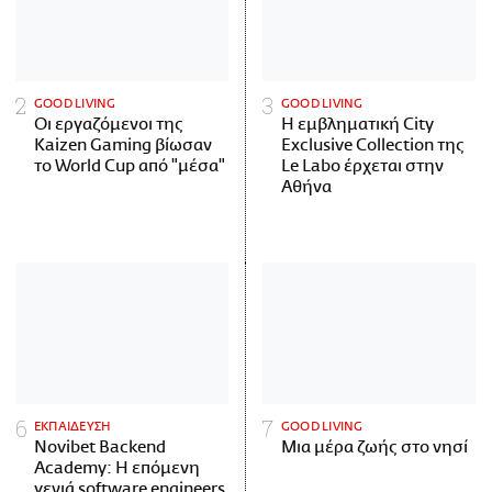
GOOD LIVING
GOOD LIVING
Οι εργαζόμενοι της
Η εμβληματική City
Kaizen Gaming βίωσαν
Exclusive Collection της
το World Cup από "μέσα"
Le Labo έρχεται στην
Αθήνα
ΕΚΠΑΙΔΕΥΣΗ
GOOD LIVING
Novibet Backend
Μια μέρα ζωής στο νησί
Academy: Η επόμενη
γενιά software engineers