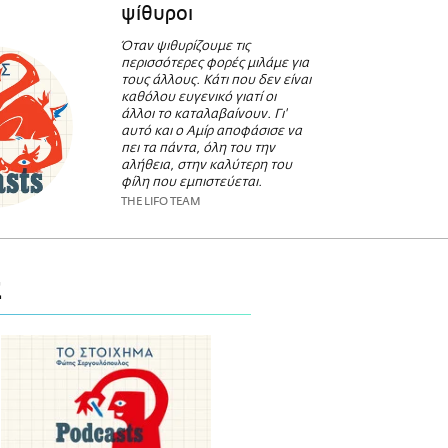
ψίθυροι
Όταν ψιθυρίζουμε τις
περισσότερες φορές μιλάμε για
τους άλλους. Κάτι που δεν είναι
καθόλου ευγενικό γιατί οι
άλλοι το καταλαβαίνουν. Γι'
αυτό και o Αμίρ αποφάσισε να
πει τα πάντα, όλη του την
αλήθεια, στην καλύτερη του
φίλη που εμπιστεύεται.
THE LIFO TEAM
Σ