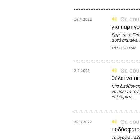
Θα σου 
16.4.2022
για παρηγο
Έρχεται το Πάσ
αυτά σημαίνει 
THE LIFO TEAM
Θα σου 
2.4.2022
θέλει να πε
Μια διεύθυνση 
να πάει να τον 
καλέσματα...
Θα σου 
26.3.2022
ποδόσφαιρ
Τα αγόρια παίζ