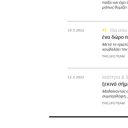
παίξει και έχει
μήπως θυμίζει 
Θα σου 
19.3.2022
ένα δώρο π
Μετά το πρώτο
κουβαλάει τον 
THE LIFO TEAM
Ισότητα &
12.3.2022
ξεκινά σή
Μαθαίνοντας στ
συμπερίληψη, 
THE LIFO TEAM