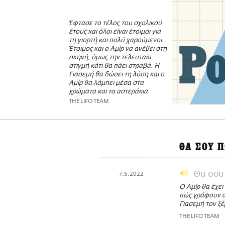
Έφτασε το τέλος του σχολικού
έτους και όλοι είναι έτοιμοι για
τη γιορτή και πολύ χαρούμενοι.
Έτοιμος και ο Αμίρ να ανέβει στη
σκηνή, όμως την τελευταία
στιγμή κάτι θα πάει στραβά. Η
Γιασεμή θα δώσει τη λύση και ο
Αμίρ θα λάμπει μέσα στα
χρώματα και τα αστεράκια.
THE LIFO TEAM
ΘΑ ΣΟΥ 
Θα σου 
7.5.2022
Ο Αμίρ θα έχει
πώς γράφουν απ
Γιασεμή τον ξέ
THE LIFO TEAM