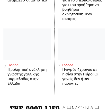
αναμμένο κλιματιστικό
γιατί το υπερπολυτελές
γιοτ του αρνήθηκε να
βοηθήσει
ακινητοποιημένο
σκάφος
ΕΛΛΑΔΑ
ΕΛΛΑΔΑ
Προληπτική ανάκληση
Πνιγμός 4χρονου σε
γνωστής γαλλικής
πισίνα στην Πάρο: Οι
μαρμελάδας στην
γονείς δεν ήταν
Ελλάδα
παρόντες
ΔΗΜΟΦΙΛΗ
THE GOOD LIFO