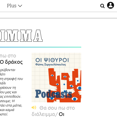
Plus
Θέματα
Συνεντεύξεις
Videos
ΕΙΜΜΑ
τα
Αφιερώματα
Ζώδια
Εξομολογήσεις
Blogs
η
πω στο
Οι Αθηναίοι
Ο δράκος
Απώλειες
κρύβονται
Lgbtqi+
άτι
Επιλογές
τη στροφή του
πάλι
υρίσουν τη
ου μας και
μας επιτεθούν.
ήσουμε; Η
άει στα μάτια,
Θα σου πω στο
και καμιά
διάλειμμα
Οι
στεί.