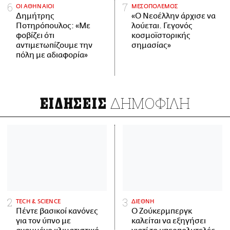
ΟΙ ΑΘΗΝΑΙΟΙ
ΜΕΣΟΠΟΛΕΜΟΣ
Δημήτρης
«Ο Νεοέλλην άρχισε να
Ποτηρόπουλος: «Με
λούεται. Γεγονός
φοβίζει ότι
κοσμοϊστορικής
αντιμετωπίζουμε την
σημασίας»
πόλη με αδιαφορία»
ΔΗΜΟΦΙΛΗ
ΕΙΔΗΣΕΙΣ
ΤECH & SCIENCE
ΔΙΕΘΝΗ
Πέντε βασικοί κανόνες
Ο Ζούκερμπεργκ
για τον ύπνο με
καλείται να εξηγήσει