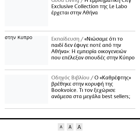
Good Living
Η εμβληματική City
Exclusive Collection της Le Labo
έρχεται στην Αθήνα
Εκπαίδευση
«Νιώσαμε ότι το
παιδί δεν έφυγε ποτέ από την
Αθήνα»: Η εμπειρία οικογενειών
που επέλεξαν σπουδές στην Κύπρο
Οδηγός Βιβλίου
Ο «Καθρέφτης»
βρέθηκε στην κορυφή της
Bookvoice. Τι τον ξεχώρισε
ανάμεσα στα μεγάλα best sellers;