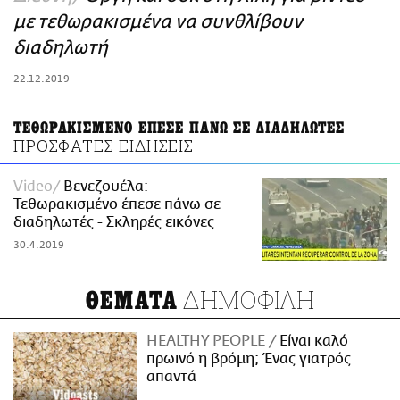
ΑΜΠΑ
με τεθωρακισμένα να συνθλίβουν
PRINT
διαδηλωτή
22.12.2019
ΤΕΘΩΡΑΚΙΣΜΕΝΟ ΕΠΕΣΕ ΠΑΝΩ ΣΕ ΔΙΑΔΗΛΩΤΕΣ
ΠΡΟΣΦΑΤΕΣ ΕΙΔΗΣΕΙΣ
Video
Βενεζουέλα:
Τεθωρακισμένο έπεσε πάνω σε
διαδηλωτές - Σκληρές εικόνες
30.4.2019
ΔΗΜΟΦΙΛΗ
ΘΕΜΑΤΑ
HEALTHY PEOPLE
Είναι καλό
πρωινό η βρόμη; Ένας γιατρός
απαντά