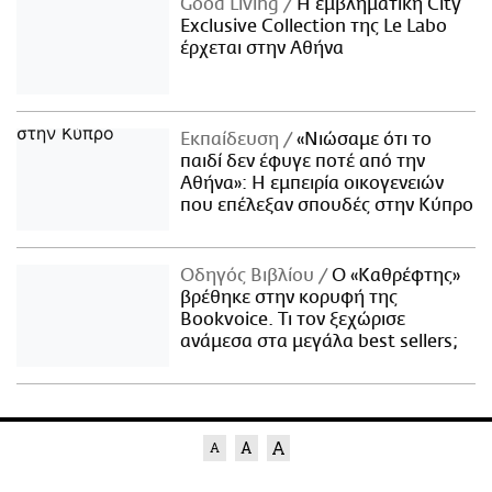
Good Living
Η εμβληματική City
Exclusive Collection της Le Labo
έρχεται στην Αθήνα
Εκπαίδευση
«Νιώσαμε ότι το
παιδί δεν έφυγε ποτέ από την
Αθήνα»: Η εμπειρία οικογενειών
που επέλεξαν σπουδές στην Κύπρο
Οδηγός Βιβλίου
Ο «Καθρέφτης»
βρέθηκε στην κορυφή της
Bookvoice. Τι τον ξεχώρισε
ανάμεσα στα μεγάλα best sellers;