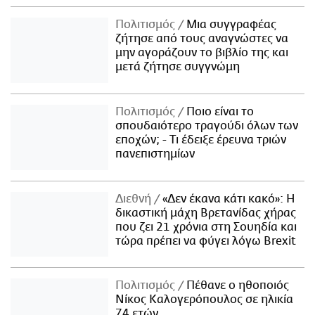
Πολιτισμός
Μια συγγραφέας
ζήτησε από τους αναγνώστες να
μην αγοράζουν το βιβλίο της και
μετά ζήτησε συγγνώμη
Πολιτισμός
Ποιο είναι το
σπουδαιότερο τραγούδι όλων των
εποχών; - Τι έδειξε έρευνα τριών
πανεπιστημίων
Διεθνή
«Δεν έκανα κάτι κακό»: Η
δικαστική μάχη Βρετανίδας χήρας
που ζει 21 χρόνια στη Σουηδία και
τώρα πρέπει να φύγει λόγω Brexit
Πολιτισμός
Πέθανε ο ηθοποιός
Νίκος Καλογερόπουλος σε ηλικία
74 ετών