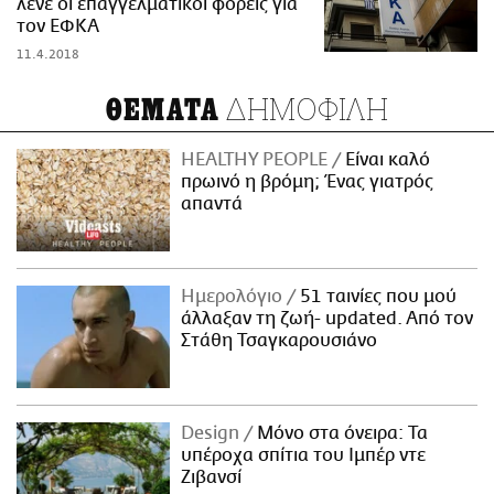
λένε οι επαγγελματικοί φορείς για
τον ΕΦΚΑ
11.4.2018
ΔΗΜΟΦΙΛΗ
ΘΕΜΑΤΑ
HEALTHY PEOPLE
Είναι καλό
πρωινό η βρόμη; Ένας γιατρός
απαντά
Ημερολόγιο
51 ταινίες που μού
άλλαξαν τη ζωή- updated. Aπό τον
Στάθη Τσαγκαρουσιάνο
Design
Μόνο στα όνειρα: Τα
υπέροχα σπίτια του Ιμπέρ ντε
Ζιβανσί