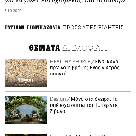
για να γίνεις ευτυχισμένος. Και το μάθαμε.
ΑΜΠΑ
8.10.2020
PRINT
ΠΡΟΣΦΑΤΕΣ ΕΙΔΗΣΕΙΣ
ΤΑΤΙΑΝΑ ΓΙΟΜΠΑΖΟΛΙΑ
ΔΗΜΟΦΙΛΗ
ΘΕΜΑΤΑ
HEALTHY PEOPLE
Είναι καλό
πρωινό η βρόμη; Ένας γιατρός
απαντά
Design
Μόνο στα όνειρα: Τα
υπέροχα σπίτια του Ιμπέρ ντε
Ζιβανσί