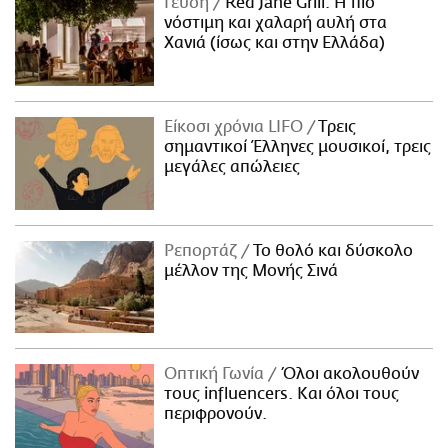
Γεύση
Red Jane Grill: Η πιο
νόστιμη και χαλαρή αυλή στα
Χανιά (ίσως και στην Ελλάδα)
Είκοσι χρόνια LIFO
Tρεις
σημαντικοί Έλληνες μουσικοί, τρεις
μεγάλες απώλειες
Ρεπορτάζ
Το θολό και δύσκολο
μέλλον της Μονής Σινά
Οπτική Γωνία
Όλοι ακολουθούν
τους influencers. Και όλοι τους
περιφρονούν.