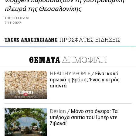
vloggers παρουσιάζουν τη γαστρονομική
ΑΜΠΑ
πλευρά της Θεσσαλονίκης
PRINT
THE LIFO TEAM
7.11.2022
ΠΡΟΣΦΑΤΕΣ ΕΙΔΗΣΕΙΣ
ΤΑΣΟΣ ΑΝΑΣΤΑΣΙΑΔΗΣ
ΔΗΜΟΦΙΛΗ
ΘΕΜΑΤΑ
HEALTHY PEOPLE
Είναι καλό
πρωινό η βρόμη; Ένας γιατρός
απαντά
Design
Μόνο στα όνειρα: Τα
υπέροχα σπίτια του Ιμπέρ ντε
Ζιβανσί