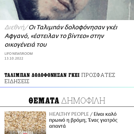
ΑΜΠΑ
PRINT
Διεθνή
Οι Ταλιμπάν δολοφόνησαν γκέι
Αφγανό, «έστειλαν το βίντεο» στην
οικογένειά του
LIFO NEWSROOM
13.10.2022
ΠΡΟΣΦΑΤΕΣ
ΤΑΛΙΜΠΑΝ ΔΟΛΟΦΟΝΗΣΑΝ ΓΚΕΙ
ΕΙΔΗΣΕΙΣ
ΔΗΜΟΦΙΛΗ
ΘΕΜΑΤΑ
HEALTHY PEOPLE
Είναι καλό
πρωινό η βρόμη; Ένας γιατρός
απαντά