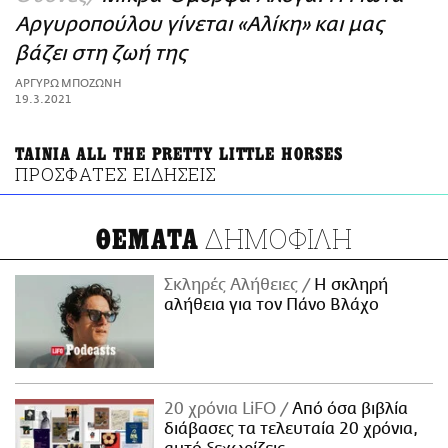
ΑΜΠΑ
Αργυροπούλου γίνεται «Αλίκη» και μας
PRINT
βάζει στη ζωή της
ΑΡΓΥΡΩ ΜΠΟΖΩΝΗ
19.3.2021
ΤΑΙΝΙΑ ALL THE PRETTY LITTLE HORSES
ΠΡΟΣΦΑΤΕΣ ΕΙΔΗΣΕΙΣ
ΔΗΜΟΦΙΛΗ
ΘΕΜΑΤΑ
Σκληρές Αλήθειες
H σκληρή
αλήθεια για τον Πάνο Βλάχο
20 χρόνια LiFO
Από όσα βιβλία
διάβασες τα τελευταία 20 χρόνια,