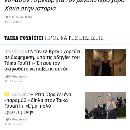
έσπασαν το ρεκόρ για τον μεγαλύτερο χορό
ΑΜΠΑ
Χάκα στην ιστορία
PRINT
LIFO NEWSROOM
30.9.2024
ΠΡΟΣΦΑΤΕΣ ΕΙΔΗΣΕΙΣ
ΤΑΙΚΑ ΓΟΥΑΪΤΙΤΙ
It's Viral
Ο Ντάνιελ Κρεγκ χορεύει
σε διαφήμιση, υπό τις οδηγίες του
Τάικα Γουϊτίτι- Έπεισε τον
σκηνοθέτη να παίξει κι αυτός
LifO Newsroom
10.11.2022
Διεθνή
Η Ρίτα Όρα ζει ένα
«παραμύθι» δίπλα στον Τάικα
Γουαϊτίτι: «Είμαι πολύ
ερωτευμένη»
LifO Newsroom
1.10.2022