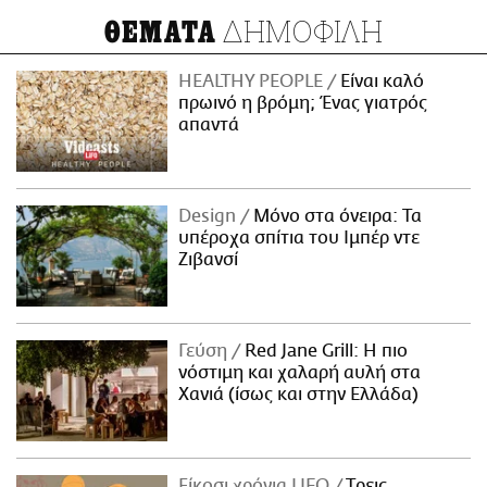
ΔΗΜΟΦΙΛΗ
ΘΕΜΑΤΑ
HEALTHY PEOPLE
Είναι καλό
πρωινό η βρόμη; Ένας γιατρός
απαντά
Design
Μόνο στα όνειρα: Τα
υπέροχα σπίτια του Ιμπέρ ντε
Ζιβανσί
Γεύση
Red Jane Grill: Η πιο
νόστιμη και χαλαρή αυλή στα
Χανιά (ίσως και στην Ελλάδα)
Είκοσι χρόνια LIFO
Tρεις