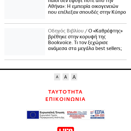
παιδί δεν έφυγε ποτέ από την
Αθήνα»: Η εμπειρία οικογενειών
που επέλεξαν σπουδές στην Κύπρο
Οδηγός Βιβλίου
Ο «Καθρέφτης»
βρέθηκε στην κορυφή της
Bookvoice. Τι τον ξεχώρισε
ανάμεσα στα μεγάλα best sellers;
ΤΑΥΤΟΤΗΤΑ
ΕΠΙΚΟΙΝΩΝΙΑ