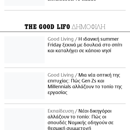
ΔΗΜΟΦΙΛΗ
THE GOOD LIFO
Good Living
Η ιδανική summer
Friday ξεκινά με δουλειά στο σπίτι
και καταλήγει σε κάποιο νησί
Good Living
Μια νέα οπτική της
επιτυχίας: Πώς Gen Zs και
Millennials αλλάζουν το τοπίο της
εργασίας
Εκπαίδευση
Νέοι δικηγόροι
αλλάζουν το τοπίο: Πώς οι
σπουδές Νομικής οδηγούν σε
θεσμική συμμετοχή