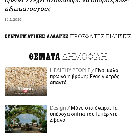
πρέπει να έχει το δικαίωμα να απομακρύνει
ΑΜΠΑ
αξιωματούχους
PRINT
16.1.2020
ΠΡΟΣΦΑΤΕΣ ΕΙΔΗΣΕΙΣ
ΣΥΝΤΑΓΜΑΤΙΚΕΣ ΑΛΛΑΓΕΣ
ΔΗΜΟΦΙΛΗ
ΘΕΜΑΤΑ
HEALTHY PEOPLE
Είναι καλό
πρωινό η βρόμη; Ένας γιατρός
απαντά
Design
Μόνο στα όνειρα: Τα
υπέροχα σπίτια του Ιμπέρ ντε
Ζιβανσί