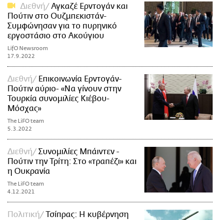
Διεθνή
Αγκαζέ Ερντογάν και
Πούτιν στο Ουζμπεκιστάν-
Συμφώνησαν για το πυρηνικό
εργοστάσιο στο Ακούγιου
LifO Newsroom
17.9.2022
Διεθνή
Επικοινωνία Ερντογάν-
Πούτιν αύριο- «Να γίνουν στην
Τουρκία συνομιλίες Κιέβου-
Μόσχας»
The LiFO team
5.3.2022
Διεθνή
Συνομιλίες Μπάιντεν -
Πούτιν την Τρίτη: Στο «τραπέζι» και
η Ουκρανία
The LiFO team
4.12.2021
Πολιτική
Τσίπρας: Η κυβέρνηση