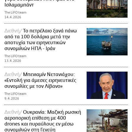
Ισλαμαμπάντ
The LiFO team
14.4.2026
Διεθνή
Το πετρέλαιο ξανά πάνω
από τα 100 δολάρια μετά την
αποτυχία των ειρηνευτικών
συνομιλιών ΗΠΑ - Ιράν
The LiFO team
13.4.2026
Διεθνή
Μπενιαμίν Νετανιάχου:
«Εντολή για άμεσες ειρηνευτικές
συνομιλίες με τον Λίβανο»
The LiFO team
9.4.2026
Διεθνή
Ουκρανία: Μαζική ρωσική
αεροπορική επίθεση με 400
drones και πυραύλους εν μέσω
συνομιλιών στη Γενεύη