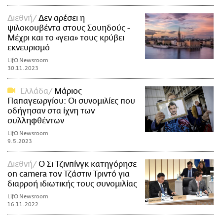
Διεθνή
Δεν αρέσει η
ψιλοκουβέντα στους Σουηδούς -
Μέχρι και το «γεια» τους κρύβει
εκνευρισμό
LifO Newsroom
30.11.2023
Ελλάδα
Μάριος
Παπαγεωργίου: Οι συνομιλίες που
οδήγησαν στα ίχνη των
συλληφθέντων
LifO Newsroom
9.5.2023
Διεθνή
Ο Σι Τζινπίνγκ κατηγόρησε
on camera τον Τζάστιν Τριντό για
διαρροή ιδιωτικής τους συνομιλίας
LifO Newsroom
16.11.2022