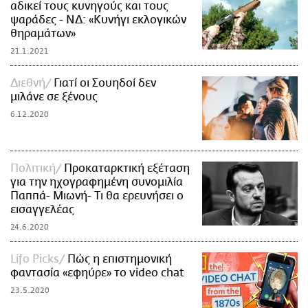
αδικεί τους κυνηγούς και τους
ψαράδες - ΝΔ: «Κυνήγι εκλογικών
θηραμάτων»
21.1.2021
Διεθνή
Γιατί οι Σουηδοί δεν
μιλάνε σε ξένους
6.12.2020
Πολιτική
Προκαταρκτική εξέταση
για την ηχογραφημένη συνομιλία
Παππά- Μιωνή- Τι θα ερευνήσει ο
εισαγγελέας
24.6.2020
Lifo Picks
Πώς η επιστημονική
φαντασία «εφηύρε» το video chat
23.5.2020