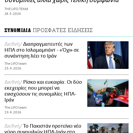
συνομιλίες αλλά χωρίς τελική συμφωνία
ΑΜΠΑ
THE LIFO TEAM
PRINT
24.5.2026
ΠΡΟΣΦΑΤΕΣ ΕΙΔΗΣΕΙΣ
ΣΥΝΟΜΙΛΙΑ
Διεθνή
Διαπραγματευτές των
ΗΠΑ στο Ισλαμαμπάντ - «Όχι» σε
συνάντηση λέει το Ιράν
The LiFO team
25.4.2026
Διεθνή
Ρίσκο και ευκαιρία: Οι δύο
εκεχειρίες που μπορεί να
ενισχύσουν τις συνομιλίες ΗΠΑ-
Ιράν
The LiFO team
19.4.2026
Διεθνή
Το Πακιστάν προτείνει νέο
γύρο συνομιλιών ΗΠΑ-Ιράν στο