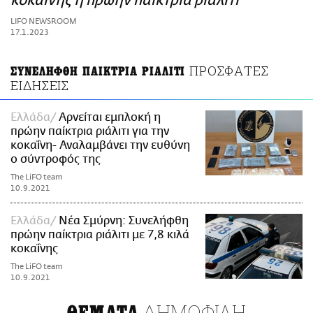
κοκαΐνης η πρώην παίκτρια ριάλιτι
ΑΜΠΑ
LIFO NEWSROOM
PRINT
17.1.2023
ΠΡΟΣΦΑΤΕΣ
ΣΥΝΕΛΗΦΘΗ ΠΑΙΚΤΡΙΑ ΡΙΑΛΙΤΙ
ΕΙΔΗΣΕΙΣ
Ελλάδα
Αρνείται εμπλοκή η
πρώην παίκτρια ριάλιτι για την
κοκαΐνη- Αναλαμβάνει την ευθύνη
ο σύντροφός της
The LiFO team
10.9.2021
Ελλάδα
Νέα Σμύρνη: Συνελήφθη
πρώην παίκτρια ριάλιτι με 7,8 κιλά
κοκαΐνης
The LiFO team
10.9.2021
ΔΗΜΟΦΙΛΗ