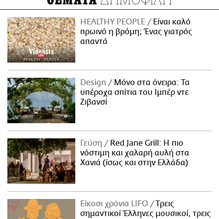
ΘΕΜΑΤΑ
HEALTHY PEOPLE
Είναι καλό
πρωινό η βρόμη; Ένας γιατρός
απαντά
Design
Μόνο στα όνειρα: Τα
υπέροχα σπίτια του Ιμπέρ ντε
Ζιβανσί
Γεύση
Red Jane Grill: Η πιο
νόστιμη και χαλαρή αυλή στα
Χανιά (ίσως και στην Ελλάδα)
Είκοσι χρόνια LIFO
Tρεις
σημαντικοί Έλληνες μουσικοί, τρεις