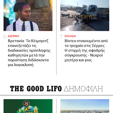
ΔΙΕΘΝΗ
ΕΛΛΑΔΑ
Βρετανία: Το Κέιμπριτζ
Βίντεο ντοκουμέντο από
επανεξετάζει τις
το τροχαίο στις Σέρρες:
διαδικασίες πρόσληψης
Η στιγμή της σφοδρής
καθηγητών μετά την
σύγκρουσης - Νεκροί
παραίτηση διδάσκοντα
μητέρα και γιος
για λογοκλοπή
ΔΗΜΟΦΙΛΗ
THE GOOD LIFO