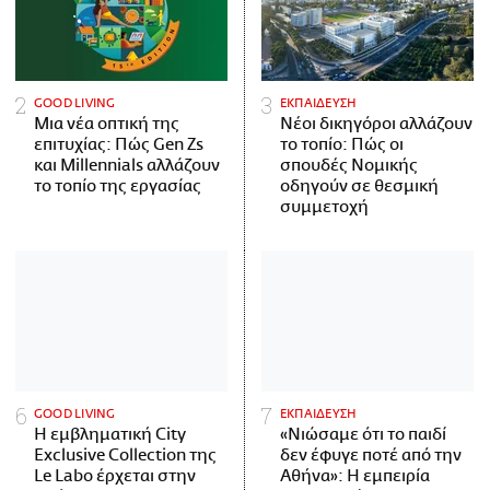
GOOD LIVING
ΕΚΠΑΙΔΕΥΣΗ
Μια νέα οπτική της
Νέοι δικηγόροι αλλάζουν
επιτυχίας: Πώς Gen Zs
το τοπίο: Πώς οι
και Millennials αλλάζουν
σπουδές Νομικής
το τοπίο της εργασίας
οδηγούν σε θεσμική
συμμετοχή
GOOD LIVING
ΕΚΠΑΙΔΕΥΣΗ
Η εμβληματική City
«Νιώσαμε ότι το παιδί
Exclusive Collection της
δεν έφυγε ποτέ από την
Le Labo έρχεται στην
Αθήνα»: Η εμπειρία