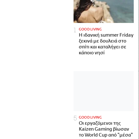
GOOD LIVING
Η ιδανική summer Friday
ξεκινά με δουλειά στο
σπίτι και καταλήγει σε
κάποιο νησί
GOOD LIVING
Οι εργαζόμενοι της
Kaizen Gaming βίωσαν
το World Cup από "μέσα"