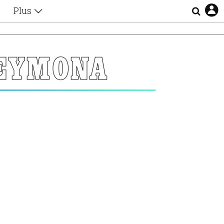
Plus
Θέματα
Συνεντεύξεις
Videos
ΕΥΜΟΝΑ
τα
Αφιερώματα
Ζώδια
Εξομολογήσεις
Blogs
η
Οι Αθηναίοι
Απώλειες
Lgbtqi+
Επιλογές