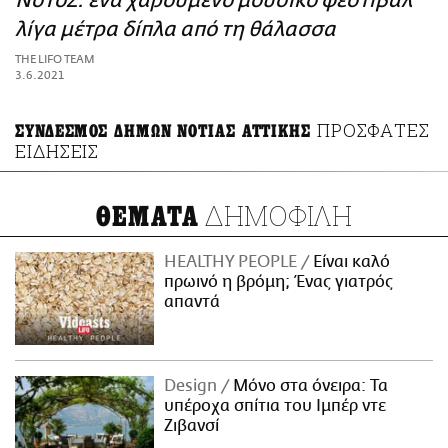
ΝόΤοΣ: ένα χαρούμενο μουσικό φεστιβάλ
ΑΜΠΑ
λίγα μέτρα δίπλα από τη θάλασσα
PRINT
THE LIFO TEAM
3.6.2021
ΠΡΟΣΦΑΤΕΣ
ΣΥΝΔΕΣΜΟΣ ΔΗΜΩΝ ΝΟΤΙΑΣ ΑΤΤΙΚΗΣ
ΕΙΔΗΣΕΙΣ
ΔΗΜΟΦΙΛΗ
ΘΕΜΑΤΑ
HEALTHY PEOPLE
Είναι καλό
πρωινό η βρόμη; Ένας γιατρός
απαντά
Design
Μόνο στα όνειρα: Τα
υπέροχα σπίτια του Ιμπέρ ντε
Ζιβανσί