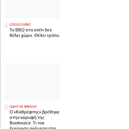
GOOD LIVING
Το BBQ στο σπίτι δεν
θέλει χώρο. Θέλει τρόπο.
ΟΔΗΓΟΣ ΒΙΒΛΙΟΥ
Ο «Καθρέφτης» βρέθηκε
στην κορυφή της
Bookvoice. Τι τον
ξεχώρισε ανάμεσα στα