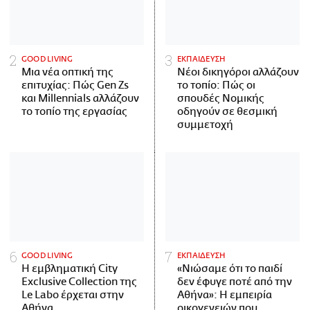
GOOD LIVING
ΕΚΠΑΙΔΕΥΣΗ
Μια νέα οπτική της
Νέοι δικηγόροι αλλάζουν
επιτυχίας: Πώς Gen Zs
το τοπίο: Πώς οι
και Millennials αλλάζουν
σπουδές Νομικής
το τοπίο της εργασίας
οδηγούν σε θεσμική
συμμετοχή
GOOD LIVING
ΕΚΠΑΙΔΕΥΣΗ
Η εμβληματική City
«Νιώσαμε ότι το παιδί
Exclusive Collection της
δεν έφυγε ποτέ από την
Le Labo έρχεται στην
Αθήνα»: Η εμπειρία
Αθήνα
οικογενειών που