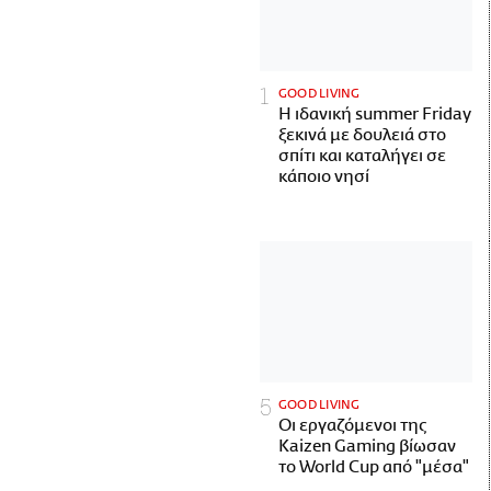
GOOD LIVING
Η ιδανική summer Friday
ξεκινά με δουλειά στο
σπίτι και καταλήγει σε
κάποιο νησί
GOOD LIVING
Οι εργαζόμενοι της
Kaizen Gaming βίωσαν
το World Cup από "μέσα"