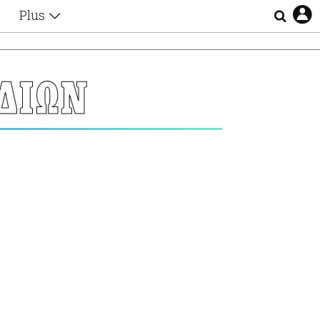
Plus
Θέματα
Συνεντεύξεις
Videos
ΔΙΩΝ
τα
Αφιερώματα
Ζώδια
Εξομολογήσεις
Blogs
η
Οι Αθηναίοι
Απώλειες
Lgbtqi+
Επιλογές