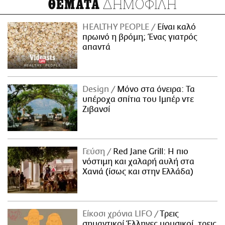
ΔΗΜΟΦΙΛΗ
ΘΕΜΑΤΑ
HEALTHY PEOPLE
Είναι καλό
πρωινό η βρόμη; Ένας γιατρός
απαντά
Design
Μόνο στα όνειρα: Τα
υπέροχα σπίτια του Ιμπέρ ντε
Ζιβανσί
Γεύση
Red Jane Grill: Η πιο
νόστιμη και χαλαρή αυλή στα
Χανιά (ίσως και στην Ελλάδα)
Είκοσι χρόνια LIFO
Tρεις
σημαντικοί Έλληνες μουσικοί, τρεις