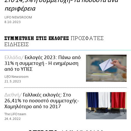
Στο 14,5% η συμμετοχή- Τα ποσοστά ανά
ΑΜΠΑ
περιφέρεια
PRINT
LIFO NEWSROOM
8.10.2023
ΠΡΟΣΦΑΤΕΣ
ΣΥΜΜΕΤΟΧΗ ΣΤΙΣ ΕΚΛΟΓΕΣ
ΕΙΔΗΣΕΙΣ
Ελλάδα
Εκλογές 2023: Πάνω από
31% η συμμετοχή - Η ενημέρωση
από το ΥΠΕΣ
LifO Newsroom
21.5.2023
Διεθνή
Γαλλικές εκλογές: Στο
26,41% το ποσοστό συμμετοχής-
Χαμηλότερο από το 2017
The LiFO team
24.4.2022