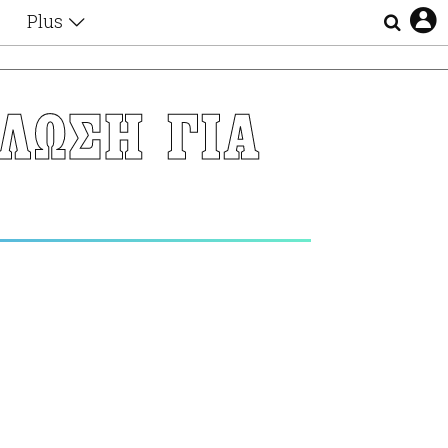
Plus
Θέματα
Συνεντεύξεις
Videos
ΛΩΣΗ ΓΙΑ
τα
Αφιερώματα
Ζώδια
Εξομολογήσεις
Blogs
η
Οι Αθηναίοι
Απώλειες
Lgbtqi+
Επιλογές