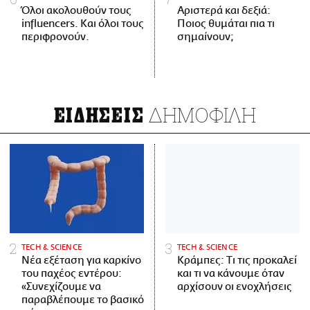
Όλοι ακολουθούν τους
Αριστερά και δεξιά:
influencers. Και όλοι τους
Ποιος θυμάται πια τι
περιφρονούν.
σημαίνουν;
ΔΗΜΟΦΙΛΗ
ΕΙΔΗΣΕΙΣ
ΤECH & SCIENCE
ΤECH & SCIENCE
Νέα εξέταση για καρκίνο
Κράμπες: Τι τις προκαλεί
του παχέος εντέρου:
και τι να κάνουμε όταν
«Συνεχίζουμε να
αρχίσουν οι ενοχλήσεις
παραβλέπουμε το βασικό