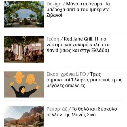
Design
Μόνο στα όνειρα: Τα
υπέροχα σπίτια του Ιμπέρ ντε
Ζιβανσί
Γεύση
Red Jane Grill: Η πιο
νόστιμη και χαλαρή αυλή στα
Χανιά (ίσως και στην Ελλάδα)
Είκοσι χρόνια LIFO
Tρεις
σημαντικοί Έλληνες μουσικοί, τρεις
μεγάλες απώλειες
Ρεπορτάζ
Το θολό και δύσκολο
μέλλον της Μονής Σινά