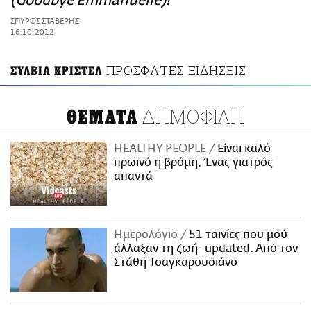
(Goodbye Emmanuelle)!
ΑΜΠΑ
ΣΠΥΡΟΣ ΣΤΑΒΕΡΗΣ
PRINT
16.10.2012
ΠΡΟΣΦΑΤΕΣ ΕΙΔΗΣΕΙΣ
ΣΥΛΒΙΑ ΚΡΙΣΤΕΛ
ΔΗΜΟΦΙΛΗ
ΘΕΜΑΤΑ
HEALTHY PEOPLE
Είναι καλό
πρωινό η βρόμη; Ένας γιατρός
απαντά
Ημερολόγιο
51 ταινίες που μού
άλλαξαν τη ζωή- updated. Aπό τον
Στάθη Τσαγκαρουσιάνο