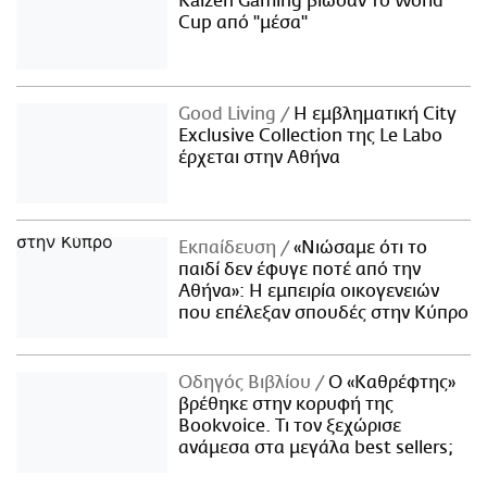
Kaizen Gaming βίωσαν το World
Cup από "μέσα"
Good Living
Η εμβληματική City
Exclusive Collection της Le Labo
έρχεται στην Αθήνα
Εκπαίδευση
«Νιώσαμε ότι το
παιδί δεν έφυγε ποτέ από την
Αθήνα»: Η εμπειρία οικογενειών
που επέλεξαν σπουδές στην Κύπρο
Οδηγός Βιβλίου
Ο «Καθρέφτης»
βρέθηκε στην κορυφή της
Bookvoice. Τι τον ξεχώρισε
ανάμεσα στα μεγάλα best sellers;