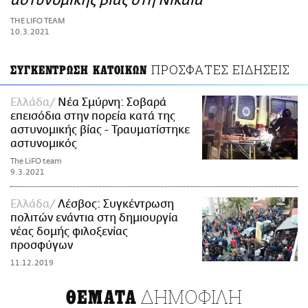
αστυνομικής βίας στη Νίκαια
ΑΜΠΑ
THE LIFO TEAM
PRINT
10.3.2021
ΠΡΟΣΦΑΤΕΣ ΕΙΔΗΣΕΙΣ
ΣΥΓΚΕΝΤΡΩΣΗ ΚΑΤΟΙΚΩΝ
Ελλάδα
Νέα Σμύρνη: Σοβαρά
επεισόδια στην πορεία κατά της
αστυνομικής βίας - Τραυματίστηκε
αστυνομικός
The LiFO team
9.3.2021
Ελλάδα
Λέσβος: Συγκέντρωση
πολιτών ενάντια στη δημιουργία
νέας δομής φιλοξενίας
προσφύγων
11.12.2019
ΔΗΜΟΦΙΛΗ
ΘΕΜΑΤΑ