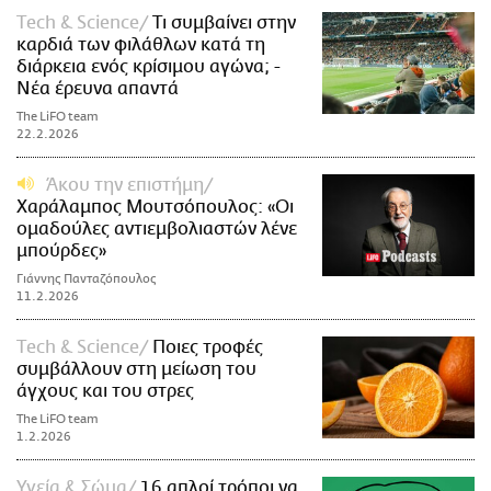
Τech & Science
Τι συμβαίνει στην
καρδιά των φιλάθλων κατά τη
διάρκεια ενός κρίσιμου αγώνα; -
Νέα έρευνα απαντά
The LiFO team
22.2.2026
Άκου την επιστήμη
Χαράλαμπος Μουτσόπουλος: «Οι
ομαδούλες αντιεμβολιαστών λένε
μπούρδες»
Γιάννης Πανταζόπουλος
11.2.2026
Τech & Science
Ποιες τροφές
συμβάλλουν στη μείωση του
άγχους και του στρες
The LiFO team
1.2.2026
Υγεία & Σώμα
16 απλοί τρόποι να