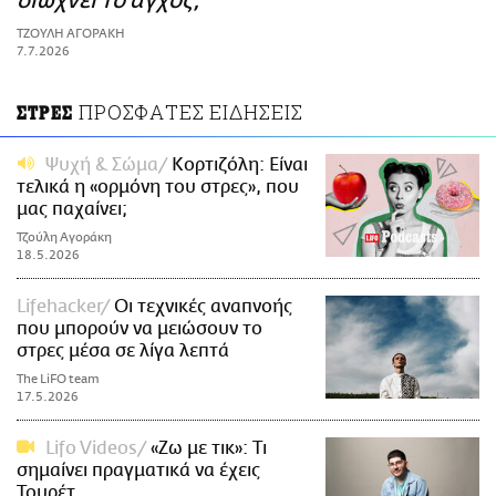
διώχνει το άγχος;
ΑΜΠΑ
ΤΖΟΥΛΗ ΑΓΟΡΑΚΗ
PRINT
7.7.2026
ΠΡΟΣΦΑΤΕΣ ΕΙΔΗΣΕΙΣ
ΣΤΡΕΣ
Ψυχή & Σώμα
Κορτιζόλη: Είναι
τελικά η «ορμόνη του στρες», που
μας παχαίνει;
Τζούλη Αγοράκη
18.5.2026
Lifehacker
Οι τεχνικές αναπνοής
που μπορούν να μειώσουν το
στρες μέσα σε λίγα λεπτά
The LiFO team
17.5.2026
Lifo Videos
«Ζω με τικ»: Τι
σημαίνει πραγματικά να έχεις
Toυρέτ