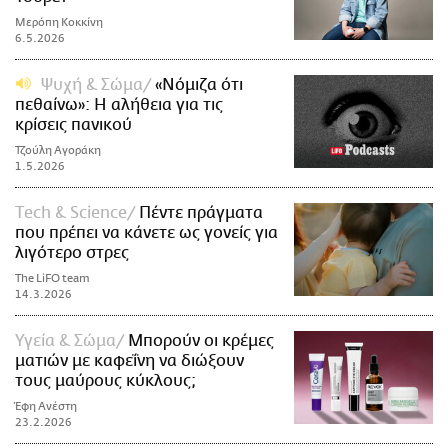
Μερόπη Κοκκίνη
6.5.2026
Ψυχή & Σώμα
«Νόμιζα ότι
πεθαίνω»: Η αλήθεια για τις
κρίσεις πανικού
Τζούλη Αγοράκη
1.5.2026
Τech & Science
Πέντε πράγματα
που πρέπει να κάνετε ως γονείς για
λιγότερο στρες
The LiFO team
14.3.2026
Υγεία & Σώμα
Mπορούν οι κρέμες
ματιών με καφεΐνη να διώξουν
τους μαύρους κύκλους;
Έφη Ανέστη
23.2.2026