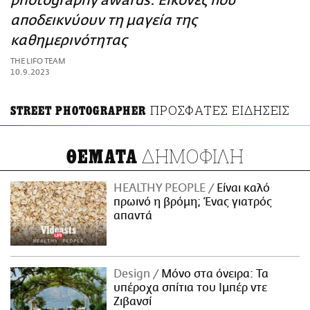
photography awards: Εικόνες που
ΑΜΠΑ
αποδεικνύουν τη μαγεία της
PRINT
καθημερινότητας
THE LIFO TEAM
10.9.2023
ΠΡΟΣΦΑΤΕΣ ΕΙΔΗΣΕΙΣ
STREET PHOTOGRAPHER
ΔΗΜΟΦΙΛΗ
ΘΕΜΑΤΑ
HEALTHY PEOPLE
Είναι καλό
πρωινό η βρόμη; Ένας γιατρός
απαντά
Design
Μόνο στα όνειρα: Τα
υπέροχα σπίτια του Ιμπέρ ντε
Ζιβανσί