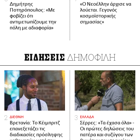
Δημήτρης
«Ο Νεοέλλην άρχισε να
Ποτηρόπουλος: «Με
λούεται. Γεγονός
φοβίζει ότι
κοσμοϊστορικής
αντιμετωπίζουμε την
σημασίας»
πόλη με αδιαφορία»
ΔΗΜΟΦΙΛΗ
ΕΙΔΗΣΕΙΣ
ΔΙΕΘΝΗ
ΕΛΛΑΔΑ
Βρετανία: Το Κέιμπριτζ
Σέρρες: «Τα έχασα όλα» -
επανεξετάζει τις
Οι πρώτες δηλώσεις του
διαδικασίες πρόσληψης
πατέρα και συζύγου των