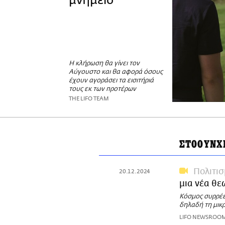
μνημείο
Η κλήρωση θα γίνει τον
Αύγουστο και θα αφορά όσους
έχουν αγοράσει τα εισιτήριά
τους εκ των προτέρων
THE LIFO TEAM
ΣΤΟΟΥΝΧ
Πολιτι
20.12.2024
μια νέα θε
Κόσμος συρρέει
δηλαδή τη μικ
LIFO NEWSROO