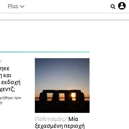
Plus
Θέματα
Συνεντεύξεις
Videos
τα
Αφιερώματα
Ζώδια
Εξομολογήσεις
Blogs
η
Οι Αθηναίοι
ηκε
Απώλειες
 και
Lgbtqi+
 εκδοχή
Επιλογές
χεντζ;
γήθηκε πριν
τη
Πολιτισμός
Μία
ξεχασμένη περιοχή