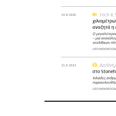
Τech & 
16.8.2024
χιλιομέτρω
αναζητά η
Ο μεγαλύτερος
– μια ανακάλυψ
νεολιθικών πλ
LIFO NEWSROO
Διεθνή
21.6.2023
στο Stone
Χιλιάδες άνθρω
παρακολουθήσο
LIFO NEWSROO