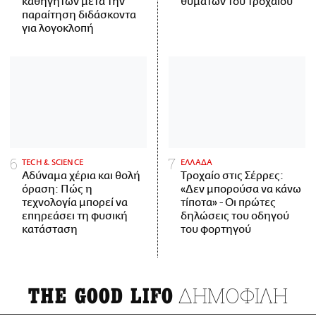
καθηγητών μετά την
θυμάτων του τροχαίου
παραίτηση διδάσκοντα
για λογοκλοπή
ΤECH & SCIENCE
ΕΛΛΑΔΑ
Αδύναμα χέρια και θολή
Τροχαίο στις Σέρρες:
όραση: Πώς η
«Δεν μπορούσα να κάνω
τεχνολογία μπορεί να
τίποτα» - Οι πρώτες
επηρεάσει τη φυσική
δηλώσεις του οδηγού
κατάσταση
του φορτηγού
ΔΗΜΟΦΙΛΗ
THE GOOD LIFO