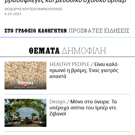
βραδυφλεγές και μεθοδικό σχολικό θρίλερ
ΑΜΠΑ
ΘΟΔΩΡΗΣ ΚΟΥΤΣΟΓΙΑΝΝΟΠΟΥΛΟΣ
PRINT
4.10.2023
ΠΡΟΣΦΑΤΕΣ ΕΙΔΗΣΕΙΣ
ΣΤΟ ΓΡΑΦΕΙΟ ΚΑΘΗΓΗΤΩΝ
ΔΗΜΟΦΙΛΗ
ΘΕΜΑΤΑ
HEALTHY PEOPLE
Είναι καλό
πρωινό η βρόμη; Ένας γιατρός
απαντά
Design
Μόνο στα όνειρα: Τα
υπέροχα σπίτια του Ιμπέρ ντε
Ζιβανσί