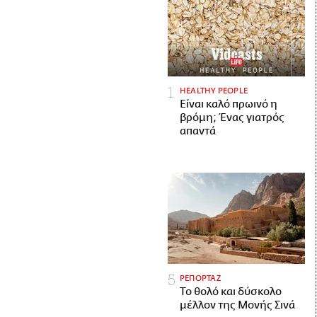
HEALTHY PEOPLE
Είναι καλό πρωινό η
βρόμη; Ένας γιατρός
απαντά
ΡΕΠΟΡΤΑΖ
Το θολό και δύσκολο
μέλλον της Μονής Σινά