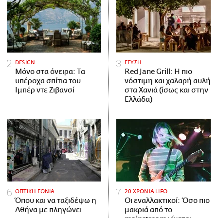
DESIGN
ΓΕΥΣΗ
Μόνο στα όνειρα: Τα
Red Jane Grill: Η πιο
υπέροχα σπίτια του
νόστιμη και χαλαρή αυλή
Ιμπέρ ντε Ζιβανσί
στα Χανιά (ίσως και στην
Ελλάδα)
ΟΠΤΙΚΗ ΓΩΝΙΑ
20 ΧΡΟΝΙΑ LIFO
Όπου και να ταξιδέψω η
Οι εναλλακτικοί: Όσο πιο
Αθήνα με πληγώνει
μακριά από το