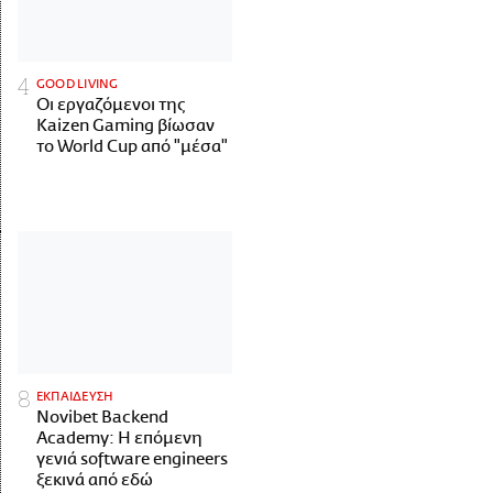
GOOD LIVING
Οι εργαζόμενοι της
Kaizen Gaming βίωσαν
το World Cup από "μέσα"
ΕΚΠΑΙΔΕΥΣΗ
Novibet Backend
Academy: Η επόμενη
γενιά software engineers
ξεκινά από εδώ