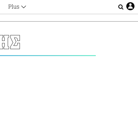
Plus
Θέματα
Συνεντεύξεις
Videos
ΗΣ
τα
Αφιερώματα
Ζώδια
Εξομολογήσεις
Blogs
η
Οι Αθηναίοι
Απώλειες
Lgbtqi+
Επιλογές