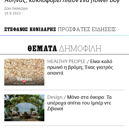
Αθήνας, κυκλοφορεί πλέον ένα flower boy
ΑΜΠΑ
ΖΩΗ ΠΑΡΑΣΙΔΗ
PRINT
19.9.2023
ΠΡΟΣΦΑΤΕΣ ΕΙΔΗΣΕΙΣ
ΣΤΕΦΑΝΟΣ ΚΟΝΙΔΑΡΗΣ
ΔΗΜΟΦΙΛΗ
ΘΕΜΑΤΑ
HEALTHY PEOPLE
Είναι καλό
πρωινό η βρόμη; Ένας γιατρός
απαντά
Design
Μόνο στα όνειρα: Τα
υπέροχα σπίτια του Ιμπέρ ντε
Ζιβανσί