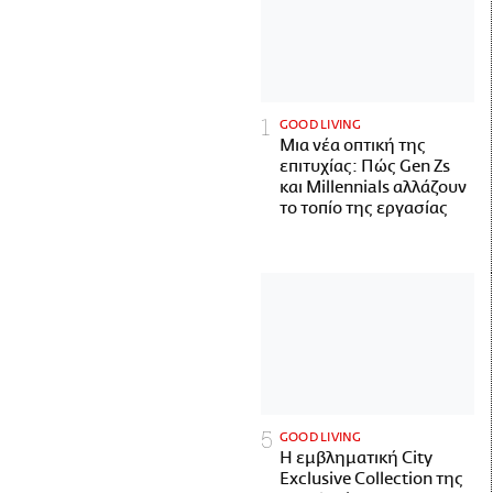
GOOD LIVING
Μια νέα οπτική της
επιτυχίας: Πώς Gen Zs
και Millennials αλλάζουν
το τοπίο της εργασίας
GOOD LIVING
Η εμβληματική City
Exclusive Collection της