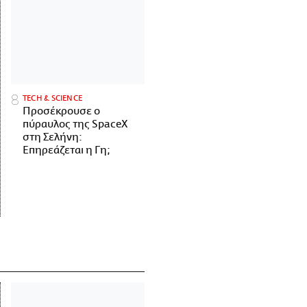
ΤECH & SCIENCE
Προσέκρουσε ο
πύραυλος της SpaceX
στη Σελήνη:
Επηρεάζεται η Γη;