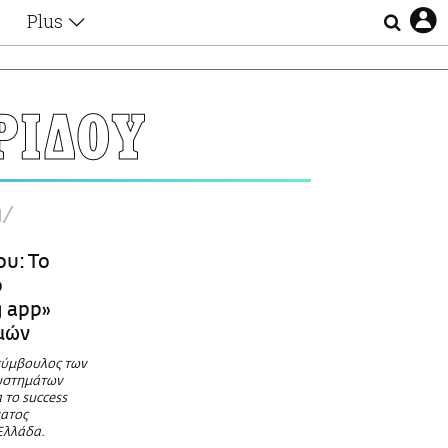
Plus
Θέματα
Συνεντεύξεις
Videos
ΡΙΔΟΥ
τα
Αφιερώματα
Ζώδια
Εξομολογήσεις
Blogs
η
g
Οι Αθηναίοι
Απώλειες
υ: Το
Lgbtqi+
ο
Επιλογές
 app»
μών
σύμβουλος των
συστημάτων
α το success
ματος
Ελλάδα.