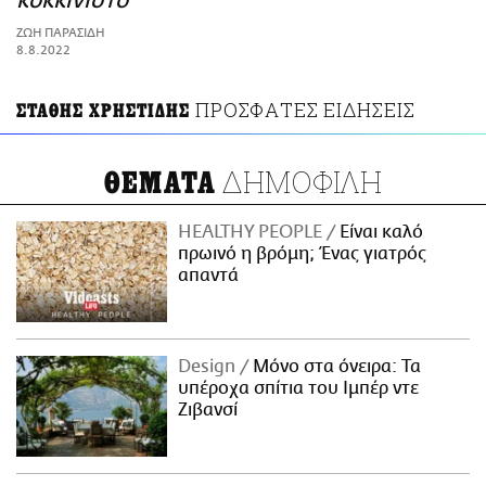
κοκκινιστό
ΑΜΠΑ
ΖΩΗ ΠΑΡΑΣΙΔΗ
PRINT
8.8.2022
ΠΡΟΣΦΑΤΕΣ ΕΙΔΗΣΕΙΣ
ΣΤΑΘΗΣ ΧΡΗΣΤΙΔΗΣ
ΔΗΜΟΦΙΛΗ
ΘΕΜΑΤΑ
HEALTHY PEOPLE
Είναι καλό
πρωινό η βρόμη; Ένας γιατρός
απαντά
Design
Μόνο στα όνειρα: Τα
υπέροχα σπίτια του Ιμπέρ ντε
Ζιβανσί