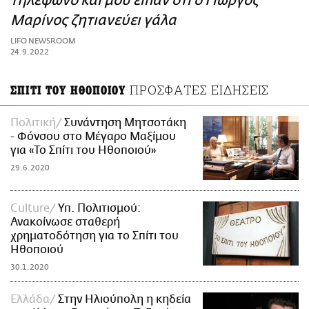
τηλέφωνο και μου είπαν ότι ο Γιώργος
ΑΜΠΑ
Μαρίνος ζητιανεύει γάλα
PRINT
LIFO NEWSROOM
24.9.2022
ΠΡΟΣΦΑΤΕΣ ΕΙΔΗΣΕΙΣ
ΣΠΙΤΙ ΤΟΥ ΗΘΟΠΟΙΟΥ
Πολιτική
Συνάντηση Μητσοτάκη
- Φόνσου στο Μέγαρο Μαξίμου
για «Το Σπίτι του Ηθοποιού»
29.6.2020
Culture
Υπ. Πολιτισμού:
Ανακοίνωσε σταθερή
χρηματοδότηση για το Σπίτι του
Ηθοποιού
30.1.2020
Ελλάδα
Στην Ηλιούπολη η κηδεία