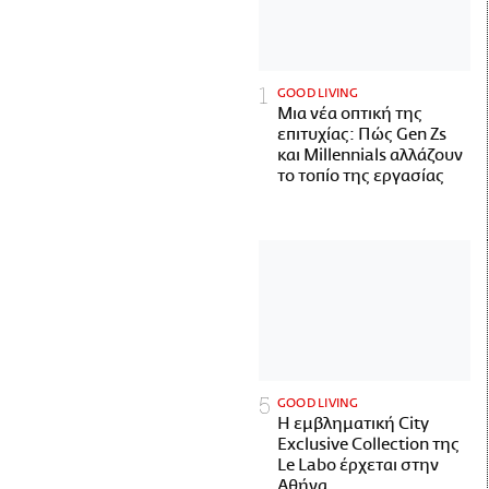
GOOD LIVING
Μια νέα οπτική της
επιτυχίας: Πώς Gen Zs
και Millennials αλλάζουν
το τοπίο της εργασίας
GOOD LIVING
Η εμβληματική City
Exclusive Collection της
Le Labo έρχεται στην
Αθήνα