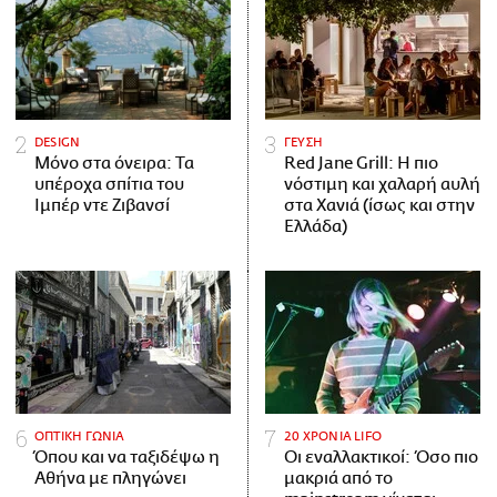
DESIGN
ΓΕΥΣΗ
Μόνο στα όνειρα: Τα
Red Jane Grill: Η πιο
υπέροχα σπίτια του
νόστιμη και χαλαρή αυλή
Ιμπέρ ντε Ζιβανσί
στα Χανιά (ίσως και στην
Ελλάδα)
ΟΠΤΙΚΗ ΓΩΝΙΑ
20 ΧΡΟΝΙΑ LIFO
Όπου και να ταξιδέψω η
Οι εναλλακτικοί: Όσο πιο
Αθήνα με πληγώνει
μακριά από το