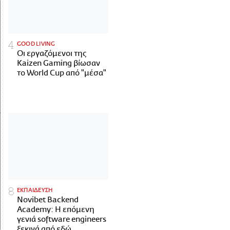
GOOD LIVING
Οι εργαζόμενοι της
Kaizen Gaming βίωσαν
το World Cup από "μέσα"
ΕΚΠΑΙΔΕΥΣΗ
Novibet Backend
Academy: Η επόμενη
γενιά software engineers
ξεκινά από εδώ