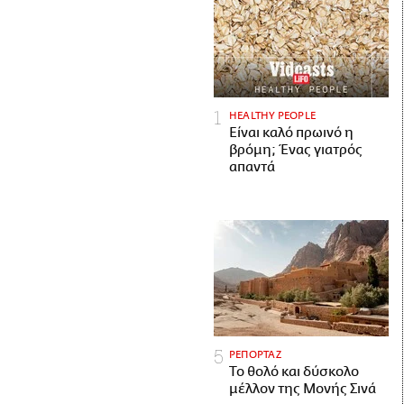
HEALTHY PEOPLE
Είναι καλό πρωινό η
βρόμη; Ένας γιατρός
απαντά
ΡΕΠΟΡΤΑΖ
Το θολό και δύσκολο
μέλλον της Μονής Σινά