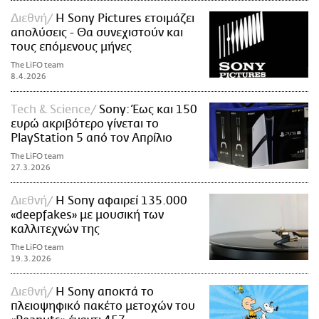
Διεθνή
Η Sony Pictures ετοιμάζει
απολύσεις - Θα συνεχιστούν και
τους επόμενους μήνες
The LiFO team
8.4.2026
Τech & Science
Sony: Έως και 150
ευρώ ακριβότερο γίνεται το
PlayStation 5 από τον Απρίλιο
The LiFO team
27.3.2026
Διεθνή
Η Sony αφαιρεί 135.000
«deepfakes» με μουσική των
καλλιτεχνών της
The LiFO team
19.3.2026
Διεθνή
Η Sony αποκτά το
πλειοψηφικό πακέτο μετοχών του