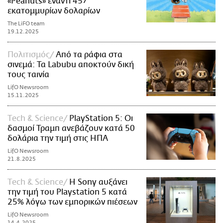
«Peanuts» έναντι 457
εκατομμυρίων δολαρίων
The LiFO team
19.12.2025
Πολιτισμός
Από τα ράφια στα
σινεμά: Τα Labubu αποκτούν δική
τους ταινία
LifO Newsroom
15.11.2025
Τech & Science
PlayStation 5: Οι
δασμοί Τραμπ ανεβάζουν κατά 50
δολάρια την τιμή στις ΗΠΑ
LifO Newsroom
21.8.2025
Τech & Science
Η Sony αυξάνει
την τιμή του Playstation 5 κατά
25% λόγω των εμπορικών πιέσεων
LifO Newsroom
14.4.2025