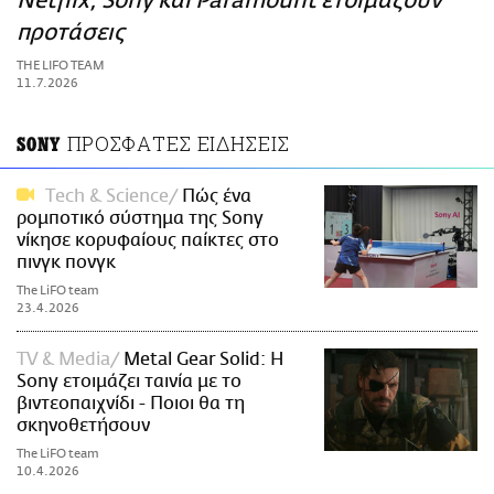
Netflix, Sony και Paramount ετοιμάζουν
ΑΜΠΑ
προτάσεις
PRINT
THE LIFO TEAM
11.7.2026
ΠΡΟΣΦΑΤΕΣ ΕΙΔΗΣΕΙΣ
SONY
Τech & Science
Πώς ένα
ρομποτικό σύστημα της Sony
νίκησε κορυφαίους παίκτες στο
πινγκ πονγκ
The LiFO team
23.4.2026
TV & Media
Metal Gear Solid: Η
Sony ετοιμάζει ταινία με το
βιντεοπαιχνίδι - Ποιοι θα τη
σκηνοθετήσουν
The LiFO team
10.4.2026