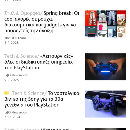
Στυλ & Ομορφιά
Spring break: Oι
cool αγορές σε ρούχα,
διακοσμητικά και gadgets για να
υποδεχτείς την άνοιξη
The LiFO team
3.4.2025
Τech & Science
«Λειτουργικές»
όλες οι διαδικτυακές υπηρεσίες
του PlayStation
LifO Newsroom
9.2.2025
Τech & Science
Το νοσταλγικό
βίντεο της Sony για τα 30α
γενέθλια του PlayStation
LifO Newsroom
3.12.2024