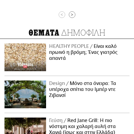
<
>
ΔΗΜΟΦΙΛΗ
ΘΕΜΑΤΑ
HEALTHY PEOPLE
Είναι καλό
πρωινό η βρόμη; Ένας γιατρός
απαντά
Design
Μόνο στα όνειρα: Τα
υπέροχα σπίτια του Ιμπέρ ντε
Ζιβανσί
Γεύση
Red Jane Grill: Η πιο
νόστιμη και χαλαρή αυλή στα
Χανιά (ίσως και στην Ελλάδα)