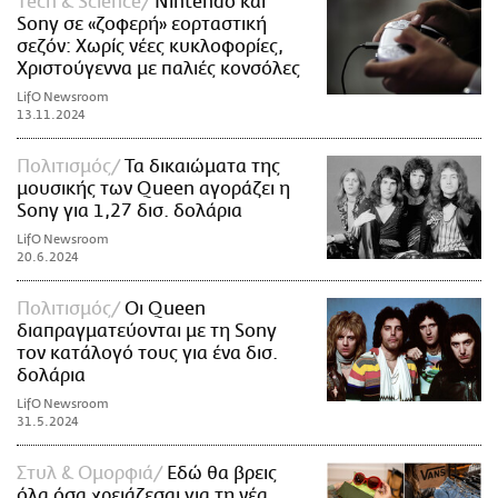
Τech & Science
Nintendo και
Sony σε «ζοφερή» εορταστική
σεζόν: Χωρίς νέες κυκλοφορίες,
Χριστούγεννα με παλιές κονσόλες
LifO Newsroom
13.11.2024
Πολιτισμός
Τα δικαιώματα της
μουσικής των Queen αγοράζει η
Sony για 1,27 δισ. δολάρια
LifO Newsroom
20.6.2024
Πολιτισμός
Οι Queen
διαπραγματεύονται με τη Sony
τον κατάλογό τους για ένα δισ.
δολάρια
LifO Newsroom
31.5.2024
Στυλ & Ομορφιά
Εδώ θα βρεις
όλα όσα χρειάζεσαι για τη νέα