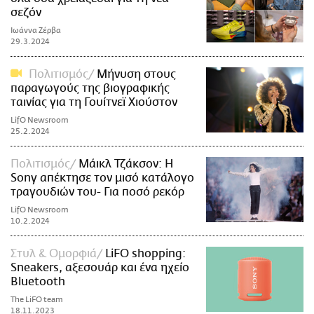
σεζόν
Ιωάννα Ζέρβα
29.3.2024
Πολιτισμός
Μήνυση στους
παραγωγούς της βιογραφικής
ταινίας για τη Γουίτνεϊ Χιούστον
LifO Newsroom
25.2.2024
Πολιτισμός
Μάικλ Τζάκσον: Η
Sony απέκτησε τον μισό κατάλογο
τραγουδιών του- Για ποσό ρεκόρ
LifO Newsroom
10.2.2024
Στυλ & Ομορφιά
LiFO shopping:
Sneakers, αξεσουάρ και ένα ηχείο
Bluetooth
The LiFO team
18.11.2023